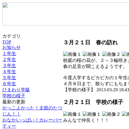
カテゴリ
３月２１日 春の訪れ
TOP
お知らせ
１年生
２年生
校庭の桜の花が、２～３輪咲き
３年生
春の足音が聞こえるようです。
４年生
５年生
今度入学するピカピカの１年生
６年生
４月８日まで、散らずにもちま
ひまわり学級
【学校の様子】 2013-03-29 18:43 
学校の様子
２月２１日 学校の様子
最新の更新
かっこよかった！太鼓のたつ
じん！！
おなかいっぱい！カレーパー
みんなで仲良く！！！
ティー