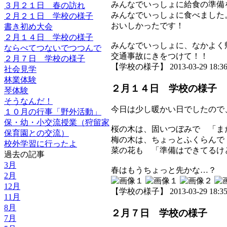
みんなでいっしょに給食の準備
３月２１日 春の訪れ
みんなでいっしょに食べました
２月２１日 学校の様子
おいしかったです！
書き初め大会
２月１４日 学校の様子
みんなでいっしょに、なかよく
ならべてつないでつつんで
交通事故にきをつけて！！
２月７日 学校の様子
【学校の様子】 2013-03-29 18:36 
社会見学
林業体験
２月１４日 学校の様子
琴体験
そうなんだ！
今日は少し暖かい日でしたので
１０月の行事「野外活動」
保・幼・小交流授業（狩留家
桜の木は、固いつぼみで 「ま
保育園との交流）
梅の木は、ちょっとふくらんで
校外学習に行ったよ
菜の花も 「準備はできてるけ
過去の記事
3月
春はもうちょっと先かな…？
2月
12月
【学校の様子】 2013-03-29 18:35 
11月
8月
２月７日 学校の様子
7月