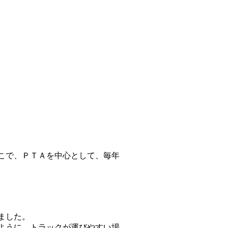
こで、ＰＴＡを中心として、毎年
。
ました。
ように、トラックが運びやすい場