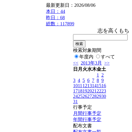
最新更新日：2026/08/06
本日：
44
昨日：68
総数：117899
志を高くもち，
検索対象期間
年度内
すべて
<<
2013年3月
>>
日
月
火
水
木
金
土
1
2
3
4
5
6
7
8
9
10
11
12
13
14
15
16
17
18
19
20
21
22
23
24
25
26
27
28
29
30
31
行事予定
月間行事予定
年間行事予定
配布文書
配布文書一覧