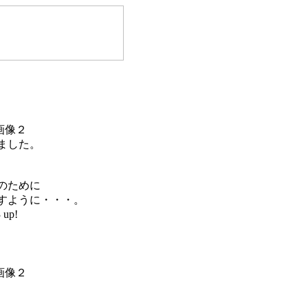
ました。
のために
すように・・・。
up!