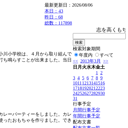
最新更新日：2026/08/06
本日：
43
昨日：68
総数：117898
志を高くもち
検索対象期間
小川小学校は、４月から取り組んで
年度内
すべて
打ち鳴らすことが出来ました。当日
<<
2013年3月
>>
日
月
火
水
木
金
土
1
2
3
4
5
6
7
8
9
10
11
12
13
14
15
16
17
18
19
20
21
22
23
24
25
26
27
28
29
30
31
行事予定
月間行事予定
カレーパーティーをしました。カレ
年間行事予定
使ったおもちゃを作りました。でき
配布文書
配布文書一覧