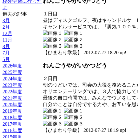
れんごうやがいかつどう
校外学習に行った
よ
１日目
過去の記事
昼はディスクゴルフ、夜はキャンドルサー
3月
キャンドルサービスでは、『勇気１００％
2月
12月
11月
8月
【ひまわり学級】 2012-07-27 18:20 up!
7月
5月
れんごうやがいかつどう
2026年度
2025年度
２日目
2024年度
朝のつどいでは、司会の大役を務めること
2023年度
オリエンテーリングでは、３人で協力して
2022年度
最後の自由時間では、みんなでウノをして
2021年度
自分のことは自分でする力や、お互いを思
2020年度
2019年度
2018年度
2017年度
【ひまわり学級】 2012-07-27 18:19 up!
2016年度
2015年度