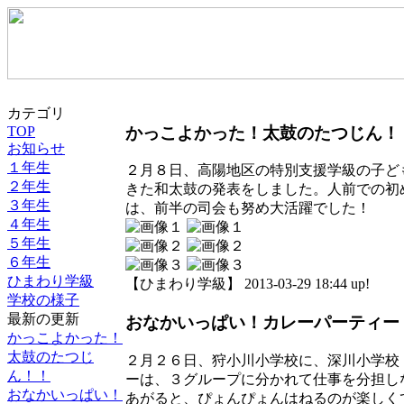
カテゴリ
かっこよかった！太鼓のたつじん！
TOP
お知らせ
１年生
２月８日、高陽地区の特別支援学級の子ど
２年生
きた和太鼓の発表をしました。人前での初
３年生
は、前半の司会も努め大活躍でした！
４年生
５年生
６年生
ひまわり学級
【ひまわり学級】 2013-03-29 18:44 up!
学校の様子
最新の更新
おなかいっぱい！カレーパーティー
かっこよかった！
太鼓のたつじ
２月２６日、狩小川小学校に、深川小学校
ん！！
ーは、３グループに分かれて仕事を分担し
おなかいっぱい！
あがると、ぴょんぴょんはねるのが楽しく