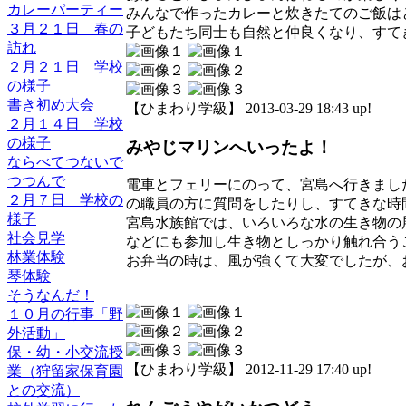
カレーパーティー
みんなで作ったカレーと炊きたてのご飯は
３月２１日 春の
子どもたち同士も自然と仲良くなり、すて
訪れ
２月２１日 学校
の様子
書き初め大会
【ひまわり学級】 2013-03-29 18:43 up!
２月１４日 学校
の様子
みやじマリンへいったよ！
ならべてつないで
つつんで
電車とフェリーにのって、宮島へ行きまし
２月７日 学校の
の職員の方に質問をしたりし、すてきな時
様子
宮島水族館では、いろいろな水の生き物の
社会見学
などにも参加し生き物としっかり触れ合う
林業体験
お弁当の時は、風が強くて大変でしたが、
琴体験
そうなんだ！
１０月の行事「野
外活動」
保・幼・小交流授
【ひまわり学級】 2012-11-29 17:40 up!
業（狩留家保育園
との交流）