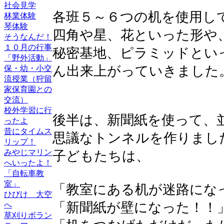
社会見学
各班５～６つの机を使用し
林業体験
琴体験
四角や星、花といった形や
そうなんだ！
１０月の行事
秘密基地、ピラミッドとい
「野外活動」
ん出来上がっていきました
保・幼・小交
流授業（狩留
家保育園との
交流）
校外学習に行
後半は、新聞紙を使って、
ったよ
昔にタイムス
思議なトンネルを作りまし
リップ！
みやじマリン
子どもたちは、
へいったよ！
「自転車教
室」
「教室にある机が迷路にな
ひびけ 大空
「新聞紙が壁になった！！
へ
草刈りボラン