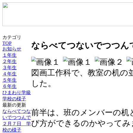
カテゴリ
TOP
ならべてつないでつつん
お知らせ
１年生
２年生
３年生
図画工作科で、教室の机の
４年生
５年生
した。
６年生
ひまわり学級
学校の様子
最新の更新
前半は、班のメンバーの机
ならべてつな
いでつつんで
び方ができるのかやってみ
２月７日 学
校の様子