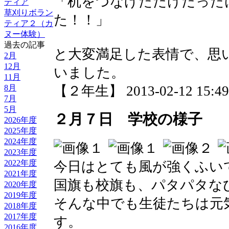
「机をつなげただけだった
ティア
草刈りボラン
た！！」
ティア２（カ
ヌー体験）
過去の記事
と大変満足した表情で、思
2月
12月
いました。
11月
8月
【２年生】 2013-02-12 15:49 
7月
5月
２月７日 学校の様子
2026年度
2025年度
2024年度
2023年度
2022年度
今日はとても風が強くふい
2021年度
国旗も校旗も、パタパタな
2020年度
2019年度
そんな中でも生徒たちは元
2018年度
2017年度
す。
2016年度