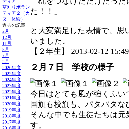
「机をつなげただけだった
ティア
草刈りボラン
た！！」
ティア２（カ
ヌー体験）
過去の記事
と大変満足した表情で、思
2月
12月
いました。
11月
8月
【２年生】 2013-02-12 15:49 
7月
5月
２月７日 学校の様子
2026年度
2025年度
2024年度
2023年度
2022年度
今日はとても風が強くふい
2021年度
国旗も校旗も、パタパタな
2020年度
2019年度
そんな中でも生徒たちは元
2018年度
2017年度
す。
2016年度