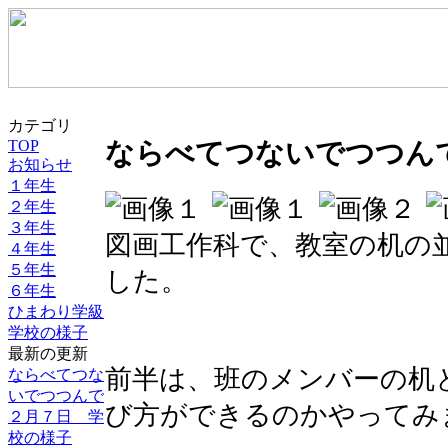
カテゴリ
TOP
ならべてつないでつつん
お知らせ
１年生
２年生
３年生
図画工作科で、教室の机の
４年生
５年生
した。
６年生
ひまわり学級
学校の様子
最新の更新
前半は、班のメンバーの机
ならべてつな
いでつつんで
び方ができるのかやってみ
２月７日 学
校の様子