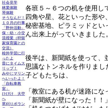
社会見学
各班５～６つの机を使用し
林業体験
琴体験
四角や星、花といった形や
そうなんだ！
１０月の行事
秘密基地、ピラミッドとい
「野外活動」
ん出来上がっていきました
保・幼・小交
流授業（狩留
家保育園との
交流）
校外学習に行
後半は、新聞紙を使って、
ったよ
昔にタイムス
思議なトンネルを作りまし
リップ！
みやじマリン
子どもたちは、
へいったよ！
「自転車教
室」
「教室にある机が迷路にな
ひびけ 大空
「新聞紙が壁になった！！
へ
草刈りボラン