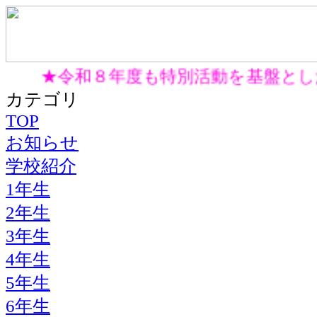
★令和８年度も特別活動を基盤と
カテゴリ
TOP
お知らせ
学校紹介
1年生
2年生
3年生
4年生
5年生
6年生