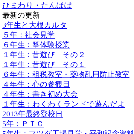
ひまわり・たんぽぽ
最新の更新
3年生と大根カルタ
５年：社会見学
６年生：箏体験授業
１年生：昔遊び その２
１年生：昔遊び その１
６年生：租税教室・薬物乱用防止教室
４年生：心の参観日
４年生：書き初め大会
１年生：わくわくランドで遊んだよ
2013年最終登校日
5年：ＰＴＣ
5年生：マツダ工場見学・平和記念資