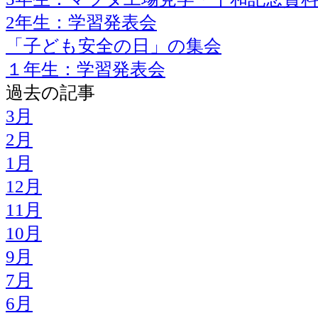
2年生：学習発表会
「子ども安全の日」の集会
１年生：学習発表会
過去の記事
3月
2月
1月
12月
11月
10月
9月
7月
6月