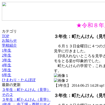
★令和８年
カテゴリ
３年生：町たんけん（見
TOP
お知らせ
学校紹介
６月１３日金曜日に４つのグ
1年生
見学に行きました。
2年生
日頃入れないところを見学さ
3年生
モをとる姿が印象的でした。
4年生
町たんけんの学習で，これま
5年生
す。
6年生
ひまわり・たんぽぽ
最新の更新
【3年生】 2014-06-25 14:28 up!
３年生：町たんけん（見学）
その２
３年生：町たんけん（見
３年生：町たんけん（見学）
4年生 ： 中工場・西部リサイ