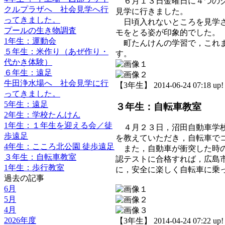
６月１３日金曜日に４つのグ
クルプラザへ 社会見学へ行
見学に行きました。
ってきました。
日頃入れないところを見学さ
プールの生き物調査
モをとる姿が印象的でした。
1年生：運動会
町たんけんの学習で，これま
５年生：米作り（あぜ作り・
す。
代かき体験）
６年生：遠足
牛田浄水場へ 社会見学に行
【3年生】 2014-06-24 07:18 up!
ってきました。
5年生：遠足
３年生：自転車教室
2年生：学校たんけん
1年生：１年生を迎える会／徒
４月２３日，沼田自動車学校
歩遠足
を教えていただき，自転車で
4年生：こころ北公園 徒歩遠足
また，自動車が衝突した時の
３年生：自転車教室
認テストに合格すれば，広島
1年生：歩行教室
に，安全に楽しく自転車に乗
過去の記事
6月
5月
4月
2026年度
【3年生】 2014-04-24 07:22 up!