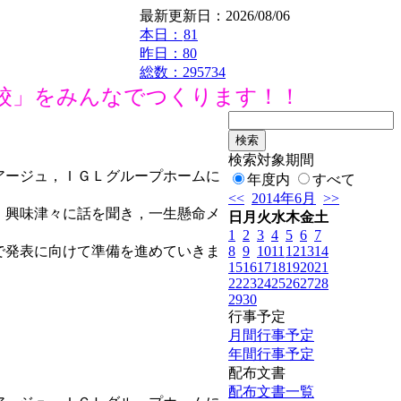
最新更新日：2026/08/06
本日：
81
昨日：80
総数：295734
校」をみんなでつくります！！
検索対象期間
アージュ，ＩＧＬグループホームに
年度内
すべて
<<
2014年6月
>>
。興味津々に話を聞き，一生懸命メ
日
月
火
水
木
金
土
1
2
3
4
5
6
7
8
9
10
11
12
13
14
で発表に向けて準備を進めていきま
15
16
17
18
19
20
21
22
23
24
25
26
27
28
29
30
行事予定
月間行事予定
年間行事予定
配布文書
配布文書一覧