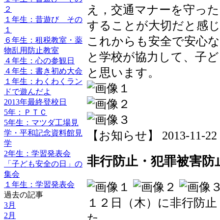
え，交通マナーを守っ
２
１年生：昔遊び その
することが大切だと感
１
これからも安全で安心な
６年生：租税教室・薬
物乱用防止教室
と学校が協力して、子ど
４年生：心の参観日
と思います。
４年生：書き初め大会
１年生：わくわくラン
ドで遊んだよ
2013年最終登校日
5年：ＰＴＣ
5年生：マツダ工場見
学・平和記念資料館見
【お知らせ】 2013-11-22 14
学
2年生：学習発表会
非行防止・犯罪被害防
「子ども安全の日」の
集会
１年生：学習発表会
過去の記事
１２日（木）に非行防止
3月
2月
た。