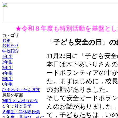
★令和８年度も特別活動を基盤と
カテゴリ
TOP
「子ども安全の日」の
お知らせ
学校紹介
11月22日に「子ども安
1年生
2年生
本日は木下あいりさんの
3年生
ードボランティアの中か
4年生
5年生
た。まずはじめに，校
6年生
のお話がありました。
ひまわり・たんぽぽ
最新の更新
そして安全ガードボラン
3年生と大根カルタ
んのお話がありました。
５年：社会見学
６年生：箏体験授業
て，子どもたちは，い
１年生：昔遊び その