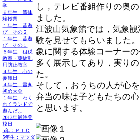
し，テレビ番組作りの奥の
学
６年生：箏体
ました。
験授業
１年生：昔遊
江波山気象館では，気象観
び その２
験を見せてもらいました。
１年生：昔遊
び その１
象に関する体験コーナーの
６年生：租税
教室・薬物乱
多く展示してあり，実りの
用防止教室
４年生：心の
た。
参観日
そして，おうちの人が心
４年生：書き
初め大会
弁当の味は子どもたちの心
１年生：わく
わくランドで
と思います。
遊んだよ
2013年最終登
校日
5年：ＰＴＣ
5年生：マツダ