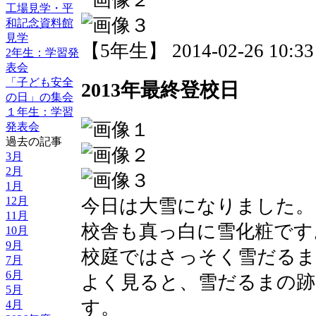
工場見学・平
和記念資料館
見学
【5年生】 2014-02-26 10:33 
2年生：学習発
表会
「子ども安全
2013年最終登校日
の日」の集会
１年生：学習
発表会
過去の記事
3月
2月
1月
12月
今日は大雪になりました。
11月
校舎も真っ白に雪化粧です
10月
9月
校庭ではさっそく雪だる
7月
6月
よく見ると、雪だるまの跡
5月
す。
4月