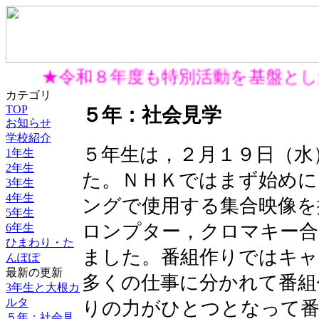
★令和８年度も特別活動を基盤とし
カテゴリ
TOP
５年：社会見学
お知らせ
学校紹介
５年生は，２月１９日（水
1年生
2年生
た。ＮＨＫではまず始めに
3年生
4年生
ングで使用する集合映像を
5年生
ロンプター，クロマキー合
6年生
ひまわり・た
ました。番組作りではキャ
んぽぽ
最新の更新
多くの仕事に分かれて番組
3年生と大根カ
ルタ
りの力がひとつとなって番
５年：社会見