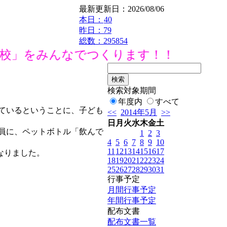
最新更新日：2026/08/06
本日：
40
昨日：79
総数：295854
校」をみんなでつくります！！
検索対象期間
年度内
すべて
ているということに、子ども
<<
2014年5月
>>
日
月
火
水
木
金
土
員に、ペットボトル「飲んで
1
2
3
4
5
6
7
8
9
10
11
12
13
14
15
16
17
なりました。
18
19
20
21
22
23
24
25
26
27
28
29
30
31
行事予定
月間行事予定
年間行事予定
配布文書
配布文書一覧