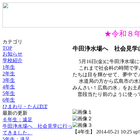
★令和８
カテゴリ
牛田浄水場へ 社会見学
TOP
お知らせ
学校紹介
5月16日(金)に牛田浄水場
1年生
これまで社会科の時間で学ん
2年生
たちは目を輝かせて、夢中で
3年生
水道局の方から広島市の水道
4年生
みんさい！広島の水」をお土
5年生
普段当たり前のように使って
6年生
ひまわり・たんぽぽ
最新の更新
６年生：遠足
牛田浄水場へ 社会見学に行っ
【4年生】 2014-05-21 10:25 up!
てきました。
5年生：遠足