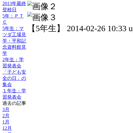
2013年最終
登校日
5年：ＰＴ
Ｃ
【5年生】 2014-02-26 10:33 u
5年生：マ
ツダ工場見
学・平和記
念資料館見
学
2年生：学
習発表会
「子ども安
全の日」の
集会
１年生：学
習発表会
過去の記事
3月
2月
1月
12月