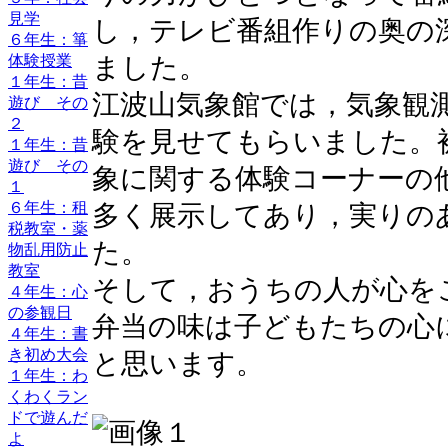
見学
し，テレビ番組作りの奥の
６年生：箏
体験授業
ました。
１年生：昔
江波山気象館では，気象観
遊び その
２
験を見せてもらいました。
１年生：昔
遊び その
象に関する体験コーナーの
１
６年生：租
多く展示してあり，実りの
税教室・薬
た。
物乱用防止
教室
そして，おうちの人が心を
４年生：心
の参観日
弁当の味は子どもたちの心
４年生：書
き初め大会
と思います。
１年生：わ
くわくラン
ドで遊んだ
よ