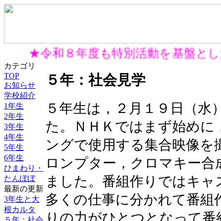
★令和８年度も特別活動を基盤と
カテゴリ
TOP
５年：社会見学
お知らせ
学校紹介
５年生は，２月１９日（水
1年生
2年生
た。ＮＨＫではまず始めに
3年生
4年生
ングで使用する集合映像を
5年生
6年生
ロンプター，クロマキー合
ひまわり・
ました。番組作りではキャ
たんぽぽ
最新の更新
多くの仕事に分かれて番組
3年生と大
根カルタ
りの力がひとつとなって番
５年：社会