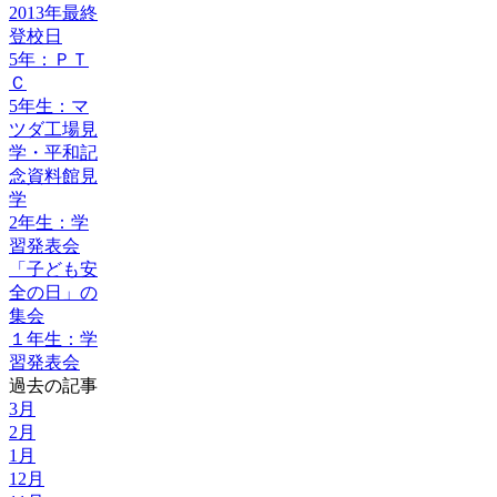
2013年最終
登校日
5年：ＰＴ
Ｃ
5年生：マ
ツダ工場見
学・平和記
念資料館見
学
2年生：学
習発表会
「子ども安
全の日」の
集会
１年生：学
習発表会
過去の記事
3月
2月
1月
12月