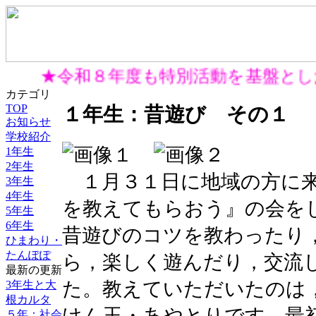
★令和８年度も特別活動を基盤と
カテゴリ
TOP
１年生：昔遊び その１
お知らせ
学校紹介
1年生
2年生
１月３１日に地域の方に来
3年生
4年生
を教えてもらおう』の会を
5年生
6年生
昔遊びのコツを教わったり
ひまわり・
たんぽぽ
ら，楽しく遊んだり，交流
最新の更新
た。教えていただいたのは
3年生と大
根カルタ
けん玉・あやとりです。最
５年：社会