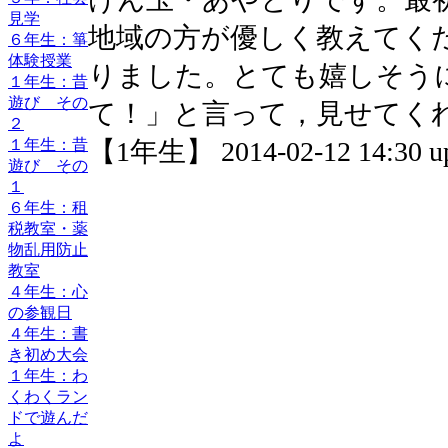
見学
地域の方が優しく教えてく
６年生：箏
体験授業
りました。とても嬉しそう
１年生：昔
遊び その
て！」と言って，見せてく
２
１年生：昔
【1年生】 2014-02-12 14:30 u
遊び その
１
６年生：租
税教室・薬
物乱用防止
教室
４年生：心
の参観日
４年生：書
き初め大会
１年生：わ
くわくラン
ドで遊んだ
よ