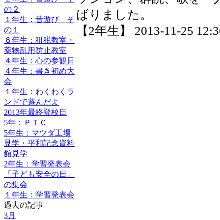
の２
ばりました。
１年生：昔遊び そ
【2年生】 2013-11-25 12:36
の１
６年生：租税教室・
薬物乱用防止教室
４年生：心の参観日
４年生：書き初め大
会
１年生：わくわくラ
ンドで遊んだよ
2013年最終登校日
5年：ＰＴＣ
5年生：マツダ工場
見学・平和記念資料
館見学
2年生：学習発表会
「子ども安全の日」
の集会
１年生：学習発表会
過去の記事
3月