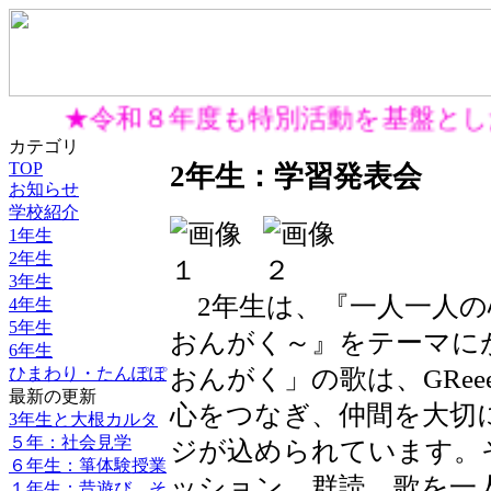
★令和８年度も特別活動を基盤と
カテゴリ
TOP
2年生：学習発表会
お知らせ
学校紹介
1年生
2年生
3年生
2年生は、『一人一人の
4年生
5年生
おんがく～』をテーマに
6年生
ひまわり・たんぽぽ
おんがく」の歌は、GRe
最新の更新
心をつなぎ、仲間を大切
3年生と大根カルタ
５年：社会見学
ジが込められています。
６年生：箏体験授業
ッション、群読、歌を一
１年生：昔遊び そ