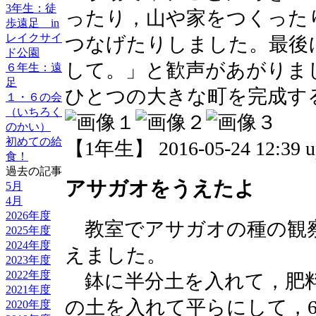
3年生：徒
ったり，山や家をつくった
歩遠足 in
レイクサイ
つなげたりしました。最後
ド公園
して。」と歓声があがりま
６年生：遠
足
ひとつの大きな町を完成す
１・６の会
（いちろく
のかい）
初めての給
【1年生】 2016-05-24 12:39 u
食！
過去の記事
アサガオをうえたよ
5月
4月
2026年度
教室でアサガオの種の観
2025年度
2024年度
えました。
2023年度
2022年度
鉢に半分土を入れて，肥
2021年度
の土を入れて平らにして，
2020年度