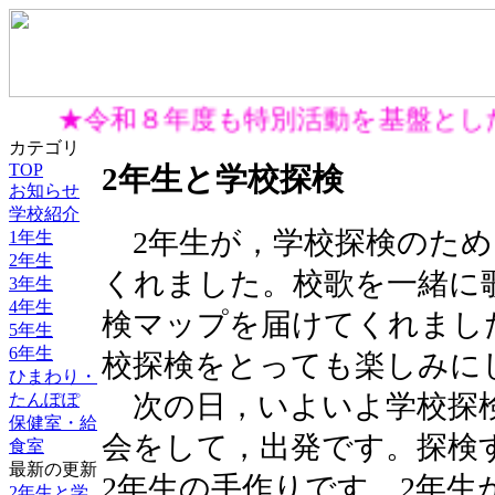
★令和８年度も特別活動を基盤とし
カテゴリ
TOP
2年生と学校探検
お知らせ
学校紹介
2年生が，学校探検のため
1年生
2年生
くれました。校歌を一緒に
3年生
4年生
検マップを届けてくれまし
5年生
6年生
校探検をとっても楽しみに
ひまわり・
次の日，いよいよ学校探
たんぽぽ
保健室・給
会をして，出発です。探検
食室
最新の更新
2年生の手作りです。2年
2年生と学