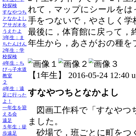
校探検
れて，マップにシールをは
すなやつち
となかよし
手をつないで，やさしく学
アサガオを
最後に，体育館に戻って，
うえたよ
3年生：ま
年生から，あさがおの種を
ちたんけん
2年生：学
校探検
4年生：ち
びっ子水道
【1年生】 2016-05-24 12:40 u
教室
２
4年生：遠
すなやつちとなかよし
足に行った
よ！
一年生を迎
図画工作科で「すなやつ
える会
ました。
遠足
５年生：徒
砂場で，班ごとに町をつ
歩遠足