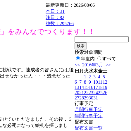
最新更新日：2026/08/06
本日：
31
昨日：82
総数：295766
」をみんなでつくります！！
検索対象期間
年度内
すべて
<<
2016年3月
>>
に挑戦です。達成者の皆さんには,後
日
月
火
水
木
金
土
く出せなかった人・・・残念だった
1
2
3
4
5
6
7
8
9
10
11
12
13
14
15
16
17
18
19
20
21
22
23
24
25
26
27
28
29
30
31
行事予定
月間行事予定
年間行事予定
見せていただきました。その後，３
配布文書
んな必死になって絵札を探しまし
配布文書一覧