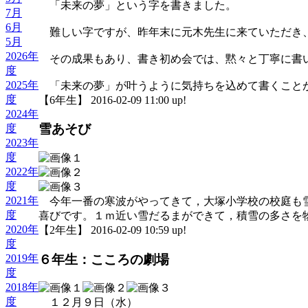
「未来の夢」という字を書きました。
7月
6月
難しい字ですが、昨年末に元木先生に来ていただき、
5月
2026年
その成果もあり、書き初め会では、黙々と丁寧に書
度
2025年
「未来の夢」が叶うように気持ちを込めて書くこと
度
【6年生】 2016-02-09 11:00 up!
2024年
雪あそび
度
2023年
度
2022年
度
2021年
今年一番の寒波がやってきて，大塚小学校の校庭も雪
度
喜びです。１ｍ近い雪だるまができて，積雪の多さを
2020年
【2年生】 2016-02-09 10:59 up!
度
６年生：こころの劇場
2019年
度
2018年
度
１２月９日（水）