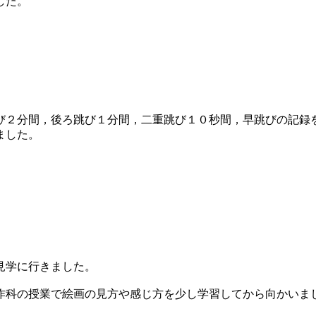
した。
２分間，後ろ跳び１分間，二重跳び１０秒間，早跳びの記録
ました。
見学に行きました。
科の授業で絵画の見方や感じ方を少し学習してから向かいま