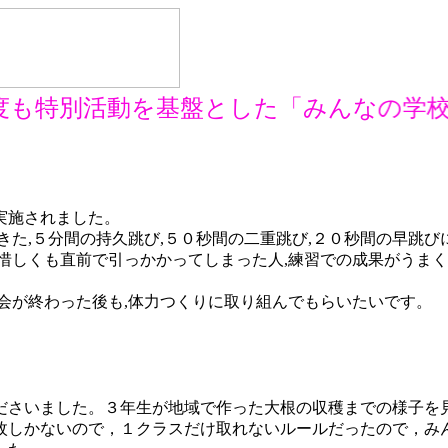
も特別活動を基盤とした「みんなの学校
実施されました。
きた,５分間の持久跳び,５０秒間の二重跳び,２０秒間の早跳び
惜しくも直前で引っかかってしまった人,練習での成果がうま
会が終わった後も,体力つくりに取り組んでもらいたいです。
さいました。３年生が地域で作った大根の収穫までの様子を
枚しかないので，１クラスだけ取れないルールだったので，み