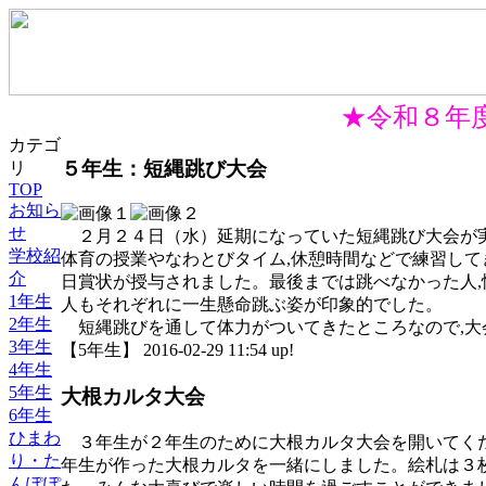
★令和８年度
カテゴ
５年生：短縄跳び大会
リ
TOP
お知ら
せ
２月２４日（水）延期になっていた短縄跳び大会が
学校紹
体育の授業やなわとびタイム,休憩時間などで練習して
介
日賞状が授与されました。最後までは跳べなかった人,
1年生
人もそれぞれに一生懸命跳ぶ姿が印象的でした。
2年生
短縄跳びを通して体力がついてきたところなので,大
3年生
【5年生】 2016-02-29 11:54 up!
4年生
5年生
大根カルタ大会
6年生
ひまわ
３年生が２年生のために大根カルタ大会を開いてくだ
り・た
年生が作った大根カルタを一緒にしました。絵札は３
んぽぽ