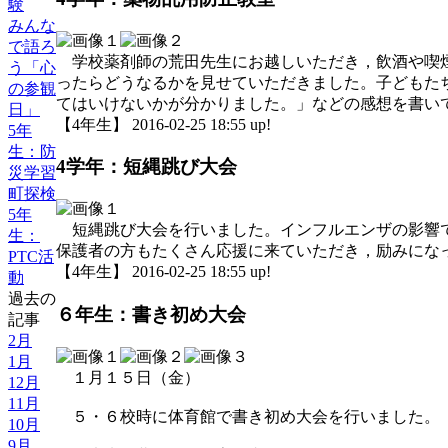
験
みんな
で語ろ
学校薬剤師の荒田先生にお越しいただき，飲酒や喫煙
う「心
ったらどうなるかを見せていただきました。子どもた
の参観
てはいけないかが分かりました。」などの感想を書い
日」
【4年生】 2016-02-25 18:55 up!
5年
生：防
4学年：短縄跳び大会
災学習
町探検
5年
短縄跳び大会を行いました。インフルエンザの影響で
生：
保護者の方もたくさん応援に来ていただき，励みにな
PTC活
【4年生】 2016-02-25 18:55 up!
動
過去の
６年生：書き初め大会
記事
2月
1月
１月１５日（金）
12月
11月
５・６校時に体育館で書き初め大会を行いました。
10月
9月