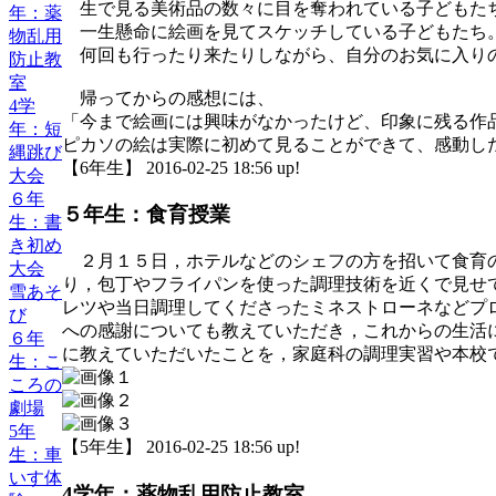
生で見る美術品の数々に目を奪われている子どもた
年：薬
一生懸命に絵画を見てスケッチしている子どもたち
物乱用
何回も行ったり来たりしながら、自分のお気に入り
防止教
室
帰ってからの感想には、
4学
「今まで絵画には興味がなかったけど、印象に残る作
年：短
ピカソの絵は実際に初めて見ることができて、感動し
縄跳び
【6年生】 2016-02-25 18:56 up!
大会
６年
５年生：食育授業
生：書
き初め
２月１５日，ホテルなどのシェフの方を招いて食育の
大会
り，包丁やフライパンを使った調理技術を近くで見せ
雪あそ
レツや当日調理してくださったミネストローネなどプ
び
への感謝についても教えていただき，これからの生活
６年
に教えていただいたことを，家庭科の調理実習や本校
生：こ
ころの
劇場
5年
【5年生】 2016-02-25 18:56 up!
生：車
いす体
4学年：薬物乱用防止教室