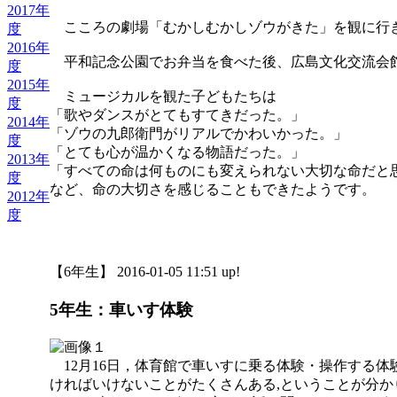
2017年
こころの劇場「むかしむかしゾウがきた」を観に行
度
2016年
平和記念公園でお弁当を食べた後、広島文化交流会
度
2015年
ミュージカルを観た子どもたちは
度
「歌やダンスがとてもすてきだった。」
2014年
「ゾウの九郎衛門がリアルでかわいかった。」
度
「とても心が温かくなる物語だった。」
2013年
「すべての命は何ものにも変えられない大切な命だと
度
など、命の大切さを感じることもできたようです。
2012年
度
【6年生】 2016-01-05 11:51 up!
5年生：車いす体験
12月16日，体育館で車いすに乗る体験・操作する体
ければいけないことがたくさんある,ということが分か