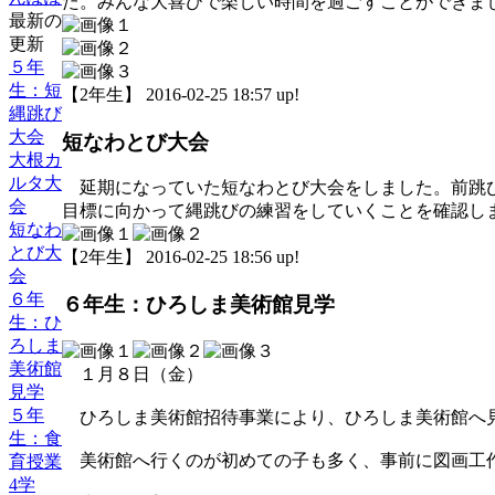
た。みんな大喜びで楽しい時間を過ごすことができま
最新の
更新
５年
生：短
【2年生】 2016-02-25 18:57 up!
縄跳び
大会
短なわとび大会
大根カ
ルタ大
延期になっていた短なわとび大会をしました。前跳び
会
目標に向かって縄跳びの練習をしていくことを確認し
短なわ
とび大
【2年生】 2016-02-25 18:56 up!
会
６年
６年生：ひろしま美術館見学
生：ひ
ろしま
美術館
１月８日（金）
見学
５年
ひろしま美術館招待事業により、ひろしま美術館へ
生：食
美術館へ行くのが初めての子も多く、事前に図画工作
育授業
4学