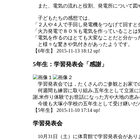
また、電気の流れと役割、発電所について図
子どもたちの感想では、
「２人や４人で手回し発電機をつなげて回すと
「火力発電で８０％も電気を作っていることは
「電気を作るのはとても大変なことだと分かっ
と様々な驚きや気付きがあったようです。
【6年生】 2015-11-13 18:12 up!
5年生：学習発表会「感謝」
学習発表会では，たくさんのご参観とお家で
何週間も練習に取り組み,五年生として立派に
謝,米作り体験でお世話になった方や大地の恵み
今後も大塚小学校の五年生として受け継いだバ
【5年生】 2015-11-10 17:14 up!
学習発表会
10月31日（土）に体育館で学習発表会があ