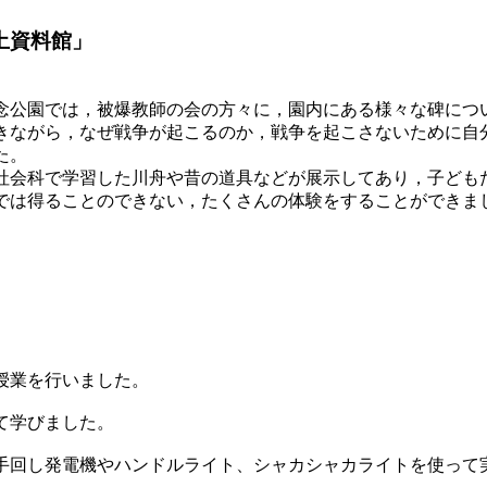
土資料館」
記念公園では，被爆教師の会の方々に，園内にある様々な碑につ
きながら，なぜ戦争が起こるのか，戦争を起こさないために自
た。
会科で学習した川舟や昔の道具などが展示してあり，子ども
では得ることのできない，たくさんの体験をすることができま
授業を行いました。
て学びました。
回し発電機やハンドルライト、シャカシャカライトを使って