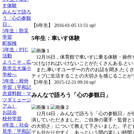
す体験
みんなで語ろ
う「心の参観
日」
【6年生】 2016-01-05 11:51 up!
5年生：防災
学習
5年生：車いす体験
町探検
5年生：PTC
活動
12月16日，体育館で車いすに乗る体験・操作
ようこそ，広
つけなければいけないことがたくさんある,と
島市立大塚小
また,車いすユーザーの方のお話を聞き,たくさ
学校へ
ティブに生活することの大切さを感じることが
5年生：校外
【5年生】 2015-12-21 09:16 up!
学習（平和記
念資料館・マ
みんなで語ろう「心の参観日」
ツダミュージ
アム）
お話会
12月14日，みんなで語ろう「心の参観日」が
校外学習
演していただきました。ご自身の選手・監督と
4年生：社会
の大切さ」について教えて下さいました。子ど
見学「平和記
ても分かりやすく，あっという間の楽しい時間