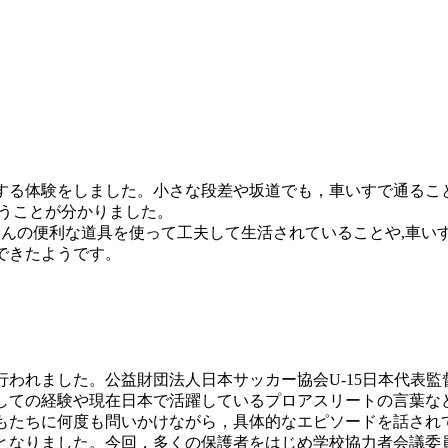
する体験をしました。小さな段差や坂道でも，車いすで通るこ
いうことが分かりました。
んの便利な道具を使って工夫して生活されていることや,車い
できたようです。
行われました。公益財団法人日本サッカー協会U-15日本代表監
しての経験や現在日本で活躍しているプロアスリートの言葉な
もたちに何度も問いかけながら，具体的なエピソードを話され
となりました。今回，多くの保護者をはじめ学校協力者会議委