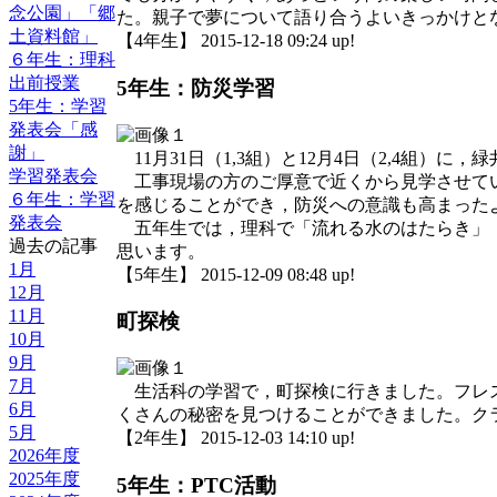
念公園」「郷
た。親子で夢について語り合うよいきっかけと
土資料館」
【4年生】 2015-12-18 09:24 up!
６年生：理科
出前授業
5年生：防災学習
5年生：学習
発表会「感
謝」
11月31日（1,3組）と12月4日（2,4組）
学習発表会
工事現場の方のご厚意で近くから見学させてい
６年生：学習
を感じることができ，防災への意識も高まった
発表会
五年生では，理科で「流れる水のはたらき」「
過去の記事
思います。
1月
【5年生】 2015-12-09 08:48 up!
12月
11月
町探検
10月
9月
7月
生活科の学習で，町探検に行きました。フレス
6月
くさんの秘密を見つけることができました。ク
5月
【2年生】 2015-12-03 14:10 up!
2026年度
2025年度
5年生：PTC活動