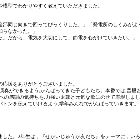
や模型でわかりやすく教えていただきました。
全部同じ向きで回ってびっくりした。」「発電所のしくみがよ
知らなかった。」
た。だから、電気を大切にして、節電を心がけていきたい。」
の応援をありがとうございました。
演奏ができるよう,がんばってきた子どもたち。本番では,普段
への感謝の気持ちを,力強い太鼓と元気な歌にのせて表現しま
トンを伝えていけるよう,学年みんなでがんばっていきます。
りました。2年生は，『せかいじゅうが友だち』をテーマに，い