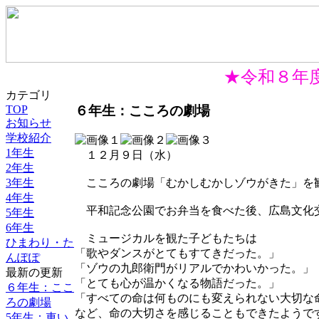
★令和８年度
カテゴリ
６年生：こころの劇場
TOP
お知らせ
学校紹介
1年生
１２月９日（水）
2年生
3年生
こころの劇場「むかしむかしゾウがきた」を
4年生
平和記念公園でお弁当を食べた後、広島文化
5年生
6年生
ミュージカルを観た子どもたちは
ひまわり・た
「歌やダンスがとてもすてきだった。」
んぽぽ
「ゾウの九郎衛門がリアルでかわいかった。」
最新の更新
「とても心が温かくなる物語だった。」
６年生：ここ
「すべての命は何ものにも変えられない大切な
ろの劇場
など、命の大切さを感じることもできたようで
5年生：車い