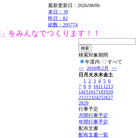
最新更新日：2026/08/06
本日：
39
昨日：82
総数：295774
」をみんなでつくります！！
検索対象期間
年度内
すべて
<<
2016年2月
>>
日
月
火
水
木
金
土
1
2
3
4
5
6
7
8
9
10
11
12
13
14
15
16
17
18
19
20
21
22
23
24
25
26
27
28
29
行事予定
月間行事予定
年間行事予定
配布文書
配布文書一覧