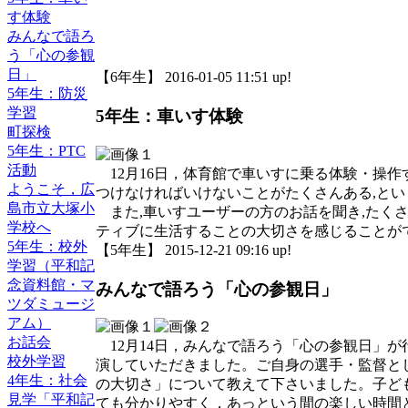
す体験
みんなで語ろ
う「心の参観
日」
【6年生】 2016-01-05 11:51 up!
5年生：防災
学習
5年生：車いす体験
町探検
5年生：PTC
活動
12月16日，体育館で車いすに乗る体験・操作
ようこそ，広
つけなければいけないことがたくさんある,と
島市立大塚小
また,車いすユーザーの方のお話を聞き,たくさ
学校へ
ティブに生活することの大切さを感じることが
5年生：校外
【5年生】 2015-12-21 09:16 up!
学習（平和記
念資料館・マ
みんなで語ろう「心の参観日」
ツダミュージ
アム）
お話会
12月14日，みんなで語ろう「心の参観日」が
校外学習
演していただきました。ご自身の選手・監督と
4年生：社会
の大切さ」について教えて下さいました。子ど
見学「平和記
ても分かりやすく，あっという間の楽しい時間