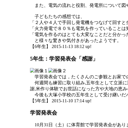
また、電気の流れと役割、発電所について図
子どもたちの感想では、
「２人や４人で手回し発電機をつなげて回すと
「火力発電で８０％も電気を作っていることは
「電気を作るのはとても大変なことだと分かっ
と様々な驚きや気付きがあったようです。
【6年生】 2015-11-13 18:12 up!
5年生：学習発表会「感謝」
学習発表会では，たくさんのご参観とお家で
何週間も練習に取り組み,五年生として立派に
謝,米作り体験でお世話になった方や大地の恵み
今後も大塚小学校の五年生として受け継いだバ
【5年生】 2015-11-10 17:14 up!
学習発表会
10月31日（土）に体育館で学習発表会があ