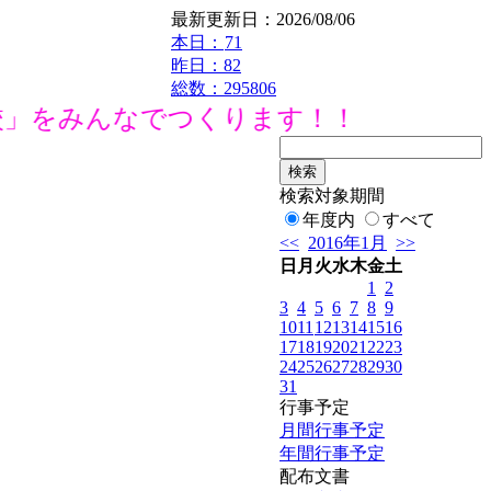
最新更新日：2026/08/06
本日：
71
昨日：82
総数：295806
」をみんなでつくります！！
検索対象期間
年度内
すべて
<<
2016年1月
>>
日
月
火
水
木
金
土
1
2
3
4
5
6
7
8
9
10
11
12
13
14
15
16
17
18
19
20
21
22
23
24
25
26
27
28
29
30
31
行事予定
月間行事予定
年間行事予定
配布文書