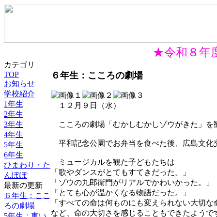
★令和８年度
カテゴリ
６年生：こころの劇場
TOP
お知らせ
学校紹介
1年生
１２月９日（水）
2年生
3年生
こころの劇場「むかしむかしゾウがきた」を
4年生
平和記念公園でお弁当を食べた後、広島文化
5年生
6年生
ミュージカルを観た子どもたちは
ひまわり・た
「歌やダンスがとてもすてきだった。」
んぽぽ
「ゾウの九郎衛門がリアルでかわいかった。」
最新の更新
「とても心が温かくなる物語だった。」
６年生：ここ
「すべての命は何ものにも変えられない大切な
ろの劇場
など、命の大切さを感じることもできたようで
5年生：車い