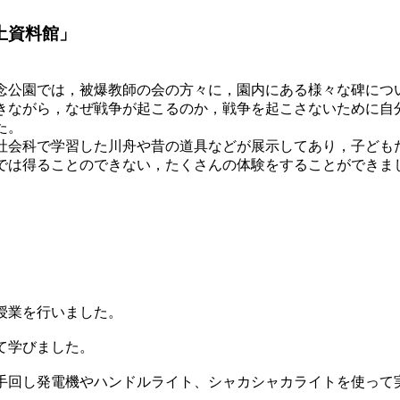
土資料館」
記念公園では，被爆教師の会の方々に，園内にある様々な碑につ
きながら，なぜ戦争が起こるのか，戦争を起こさないために自
た。
会科で学習した川舟や昔の道具などが展示してあり，子ども
では得ることのできない，たくさんの体験をすることができま
授業を行いました。
て学びました。
回し発電機やハンドルライト、シャカシャカライトを使って