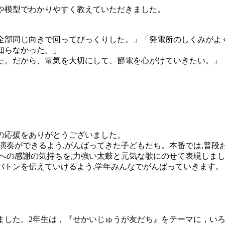
や模型でわかりやすく教えていただきました。
全部同じ向きで回ってびっくりした。」「発電所のしくみがよ
知らなかった。」
た。だから、電気を大切にして、節電を心がけていきたい。」
の応援をありがとうございました。
演奏ができるよう,がんばってきた子どもたち。本番では,普段
への感謝の気持ちを,力強い太鼓と元気な歌にのせて表現しま
トンを伝えていけるよう,学年みんなでがんばっていきます。
りました。2年生は，『せかいじゅうが友だち』をテーマに，い