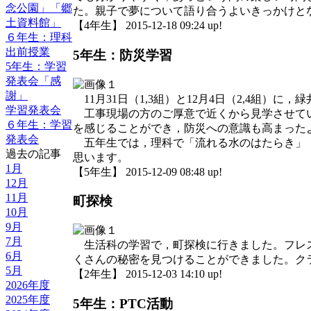
念公園」「郷
た。親子で夢について語り合うよいきっかけと
土資料館」
【4年生】 2015-12-18 09:24 up!
６年生：理科
出前授業
5年生：防災学習
5年生：学習
発表会「感
謝」
11月31日（1,3組）と12月4日（2,4組）
学習発表会
工事現場の方のご厚意で近くから見学させてい
６年生：学習
を感じることができ，防災への意識も高まった
発表会
五年生では，理科で「流れる水のはたらき」「
過去の記事
思います。
1月
【5年生】 2015-12-09 08:48 up!
12月
11月
町探検
10月
9月
7月
生活科の学習で，町探検に行きました。フレス
6月
くさんの秘密を見つけることができました。ク
5月
【2年生】 2015-12-03 14:10 up!
2026年度
2025年度
5年生：PTC活動