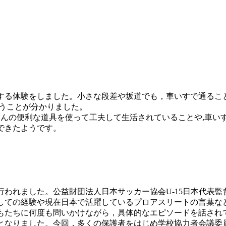
する体験をしました。小さな段差や坂道でも，車いすで通るこ
いうことが分かりました。
んの便利な道具を使って工夫して生活されていることや,車い
できたようです。
行われました。公益財団法人日本サッカー協会U-15日本代表監
しての経験や現在日本で活躍しているプロアスリートの言葉な
もたちに何度も問いかけながら，具体的なエピソードを話され
となりました。今回，多くの保護者をはじめ学校協力者会議委