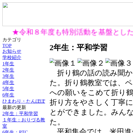
★令和８年度も特別活動を基盤とした
カテゴリ
TOP
2年生：平和学習
お知らせ
学校紹介
1年生
2年生
折り鶴の話の読み聞か
3年生
た。折り鶴教室では、ペ
4年生
5年生
への願いをこめて折り鶴
6年生
折り方をやさしく丁寧
ひまわり・たんぽぽ
最新の更新
とができました。みん
2年生：平和学習
１年生：おりづる教
た。
室
平和集会では、米田進
6年生：PTC