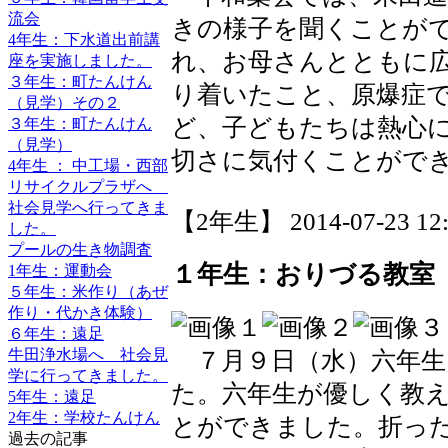
流会
きの様子を聞くことが
4年生：下水道出前講
れ、お母さんとともに
座を実施しました。
３年生：町たんけん
り着いたこと、原爆症
（見学）その２
ど、子どもたちは熱心
３年生：町たんけん
（見学）
切さに気付くことがで
4年生 ： 中工場・西部
リサイクルプラザへ
社会見学へ行ってきま
【2年生】 2014-07-23 12:
した。
プールの生き物調査
１年生：おりづる教室
1年生：運動会
５年生：米作り（あぜ
作り・代かき体験）
６年生：遠足
牛田浄水場へ 社会見
７月９日（水）六年生
学に行ってきました。
た。六年生が優しく教
5年生：遠足
2年生：学校たんけん
とができました。折っ
過去の記事