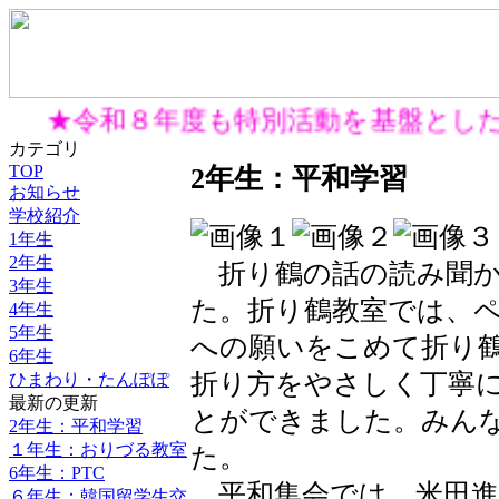
★令和８年度も特別活動を基盤とした
カテゴリ
TOP
2年生：平和学習
お知らせ
学校紹介
1年生
2年生
折り鶴の話の読み聞か
3年生
た。折り鶴教室では、ペ
4年生
5年生
への願いをこめて折り鶴
6年生
折り方をやさしく丁寧
ひまわり・たんぽぽ
最新の更新
とができました。みん
2年生：平和学習
１年生：おりづる教室
た。
6年生：PTC
平和集会では、米田進
６年生：韓国留学生交