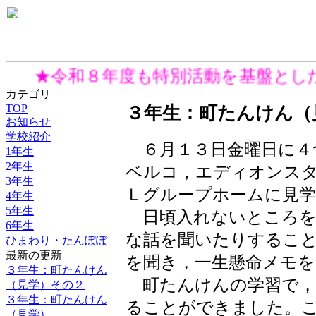
★令和８年度も特別活動を基盤とした
カテゴリ
TOP
３年生：町たんけん（
お知らせ
学校紹介
６月１３日金曜日に４
1年生
2年生
ベルコ，エディオンス
3年生
Ｌグループホームに見
4年生
5年生
日頃入れないところを
6年生
な話を聞いたりするこ
ひまわり・たんぽぽ
最新の更新
を聞き，一生懸命メモを
３年生：町たんけん
町たんけんの学習で，
（見学）その２
３年生：町たんけん
ることができました。
（見学）