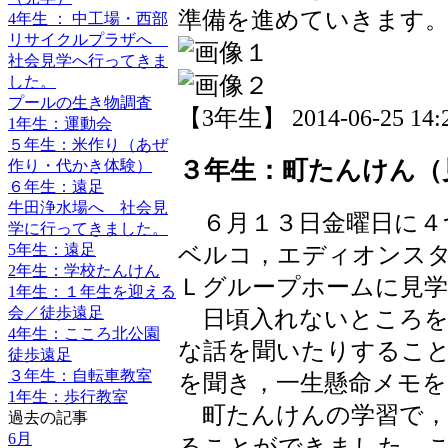
準備を進めていきます
4年生 ： 中工場・西部
リサイクルプラザへ
社会見学へ行ってきま
した。
プールの生き物調査
【3年生】 2014-06-25 14:2
1年生：運動会
５年生：米作り（あぜ
３年生：町たんけん（
作り・代かき体験）
６年生：遠足
牛田浄水場へ 社会見
６月１３日金曜日に４
学に行ってきました。
ベルコ，エディオンス
5年生：遠足
2年生：学校たんけん
Ｌグループホームに見
1年生：１年生を迎える
会／徒歩遠足
日頃入れないところを
4年生：こころ北公園
な話を聞いたりするこ
徒歩遠足
３年生：自転車教室
を聞き，一生懸命メモを
1年生：歩行教室
町たんけんの学習で，
過去の記事
6月
ることができました。