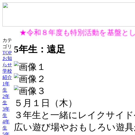
★令和８年度も特別活動を基盤とし
カテ
5年生：遠足
ゴリ
TOP
お知
らせ
学校
紹介
1年
生
2年
５月１日（木）
生
3年
３年生と一緒にレイクサイド
生
4年
広い遊び場やおもしろい遊具
生
5年