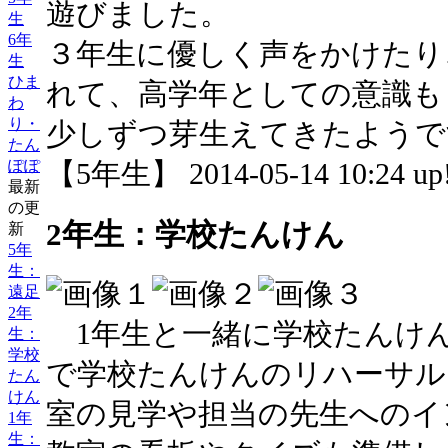
遊びました。
生
6年
３年生に優しく声をかけたり
生
ひま
れて、高学年としての意識も
わ
り・
少しずつ芽生えてきたようで
たん
ぽぽ
【5年生】 2014-05-14 10:24 up
最新
の更
2年生：学校たんけん
新
5年
生：
遠足
2年
1年生と一緒に学校たんけん
生：
学校
で学校たんけんのリハーサル
たん
けん
室の見学や担当の先生へのイ
1年
生：