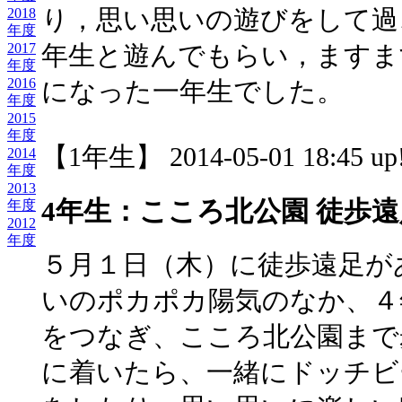
2018
り，思い思いの遊びをして過
年度
2017
年生と遊んでもらい，ますま
年度
2016
になった一年生でした。
年度
2015
年度
【1年生】 2014-05-01 18:45 up
2014
年度
2013
4年生：こころ北公園 徒歩遠
年度
2012
年度
５月１日（木）に徒歩遠足が
いのポカポカ陽気のなか、４
をつなぎ、こころ北公園まで
に着いたら、一緒にドッチビ