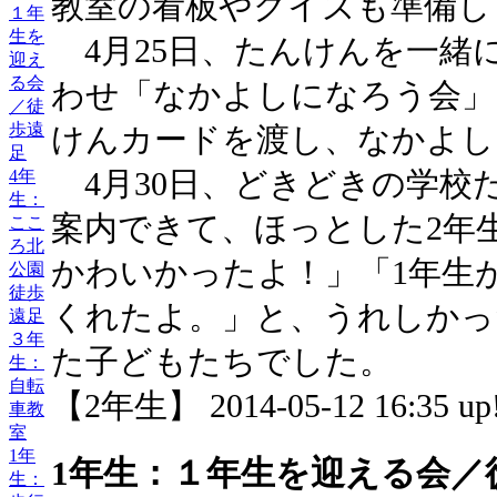
教室の看板やクイズも準備し
１年
生を
4月25日、たんけんを一緒
迎え
る会
わせ「なかよしになろう会」
／徒
歩遠
けんカードを渡し、なかよし
足
4月30日、どきどきの学校
4年
生：
案内できて、ほっとした2年
ここ
ろ北
かわいかったよ！」「1年生
公園
徒歩
くれたよ。」と、うれしかっ
遠足
３年
た子どもたちでした。
生：
自転
【2年生】 2014-05-12 16:35 up
車教
室
1年
1年生：１年生を迎える会／
生：