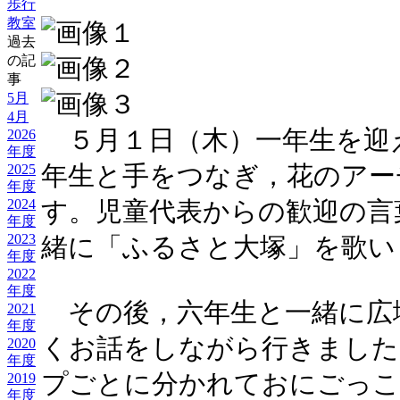
歩行
教室
過去
の記
事
5月
4月
５月１日（木）一年生を迎
2026
年度
2025
年生と手をつなぎ，花のアー
年度
2024
す。児童代表からの歓迎の言
年度
2023
緒に「ふるさと大塚」を歌い
年度
2022
年度
その後，六年生と一緒に広
2021
年度
くお話をしながら行きました
2020
年度
プごとに分かれておにごっこ
2019
年度