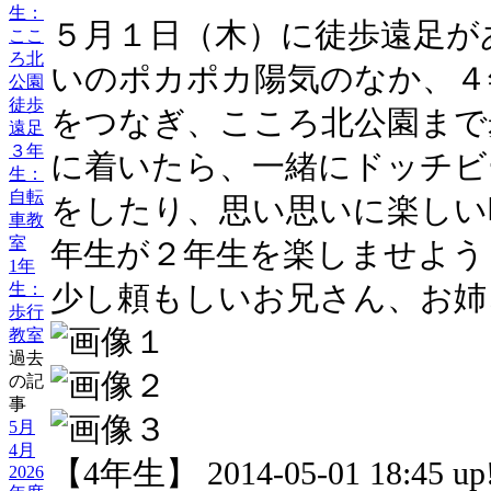
生：
５月１日（木）に徒歩遠足が
ここ
ろ北
いのポカポカ陽気のなか、４
公園
徒歩
をつなぎ、こころ北公園まで
遠足
３年
に着いたら、一緒にドッチビ
生：
自転
をしたり、思い思いに楽しい
車教
室
年生が２年生を楽しませよう
1年
生：
少し頼もしいお兄さん、お姉
歩行
教室
過去
の記
事
5月
4月
【4年生】 2014-05-01 18:45 up
2026