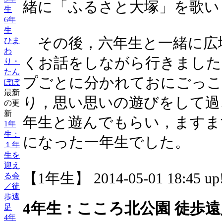
緒に「ふるさと大塚」を歌い
生
6年
生
その後，六年生と一緒に広
ひま
わ
くお話をしながら行きました
り・
たん
プごとに分かれておにごっこ
ぽぽ
最新
り，思い思いの遊びをして過
の更
新
年生と遊んでもらい，ますま
1年
生：
になった一年生でした。
１年
生を
迎え
【1年生】 2014-05-01 18:45 up
る会
／徒
歩遠
4年生：こころ北公園 徒歩遠
足
4年