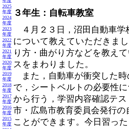
年度
2025
３年生：自転車教室
年度
2024
年度
４月２３日，沼田自動車学
2023
年度
について教えていただきまし
2022
年度
り方・曲がり方などを教えて
2021
年度
スをまわりました。
2020
年度
2019
また，自動車が衝突した時
年度
2018
で，シートベルトの必要性に
年度
2017
から行う，学習内容確認テス
年度
2016
市・広島市教育委員会発行の
年度
2015
ことができます。今日習った
年度