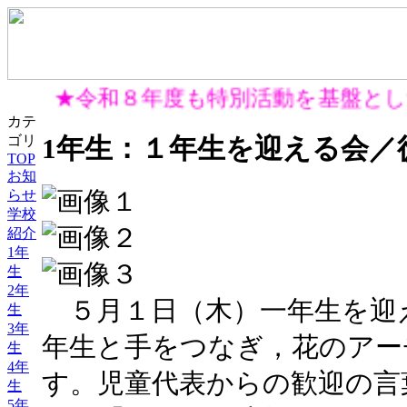
★令和８年度も特別活動を基盤と
カテ
1年生：１年生を迎える会／
ゴリ
TOP
お知
らせ
学校
紹介
1年
生
2年
５月１日（木）一年生を迎
生
3年
年生と手をつなぎ，花のアー
生
4年
す。児童代表からの歓迎の言
生
5年