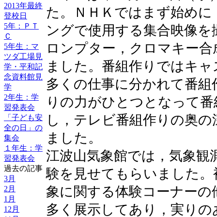
2013年最終
た。ＮＨＫではまず始めに
登校日
5年：ＰＴ
ングで使用する集合映像を
Ｃ
ロンプター，クロマキー合
5年生：マ
ツダ工場見
ました。番組作りではキャ
学・平和記
念資料館見
多くの仕事に分かれて番組
学
2年生：学
りの力がひとつとなって番
習発表会
し，テレビ番組作りの奥の
「子ども安
全の日」の
ました。
集会
１年生：学
江波山気象館では，気象観
習発表会
過去の記事
験を見せてもらいました。
3月
象に関する体験コーナーの
2月
1月
多く展示してあり，実りの
12月