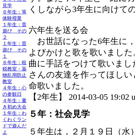
見学
くしながら3年生に向けて
６年生：箏
体験授業
１年生：昔
六年生を送る会
遊び その
２
お世話になった6年生に，
１年生：昔
遊び その
よびかけと歌を歌いました
１
曲に手話をつけて歌いまし
６年生：租
税教室・薬
さんの友達を作ってほしい
物乱用防止
教室
命歌いました。
４年生：心
の参観日
【2年生】 2014-03-05 19:02 u
４年生：書
き初め大会
５年：社会見学
１年生：わ
くわくラン
ドで遊んだ
５年生は，２月１９日（水
よ