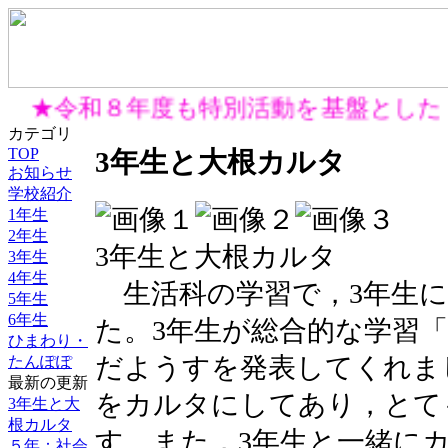
★令和８年度も特別活動を基盤とした
カテゴリ
TOP
3年生と大根カルタ
お知らせ
学校紹介
1年生
2年生
3年生と大根カルタ
3年生
4年生
生活科の学習で，3年生に
5年生
6年生
た。3年生が総合的な学習
ひまわり・
だようすを発表してくれま
たんぽぽ
最新の更新
をカルタにしてあり，とて
3年生と大
根カルタ
す。また，3年生と一緒に
５年：社会