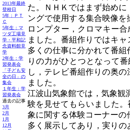
2013年最終
た。ＮＨＫではまず始めに
登校日
5年：ＰＴ
ングで使用する集合映像を
Ｃ
ロンプター，クロマキー合
5年生：マ
ツダ工場見
ました。番組作りではキャ
学・平和記
念資料館見
多くの仕事に分かれて番組
学
2年生：学
りの力がひとつとなって番
習発表会
し，テレビ番組作りの奥の
「子ども安
全の日」の
ました。
集会
１年生：学
江波山気象館では，気象観
習発表会
過去の記事
験を見せてもらいました。
3月
象に関する体験コーナーの
2月
1月
多く展示してあり，実りの
12月