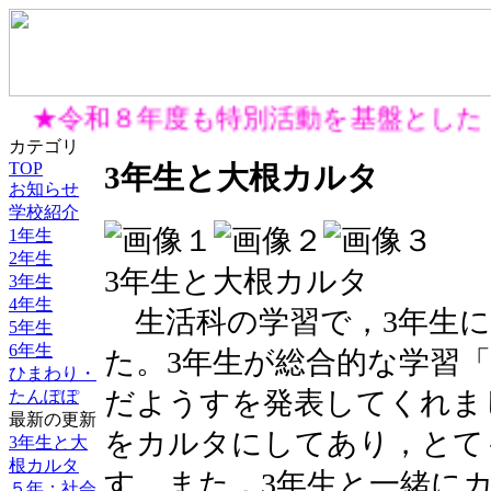
★令和８年度も特別活動を基盤とした
カテゴリ
TOP
3年生と大根カルタ
お知らせ
学校紹介
1年生
2年生
3年生と大根カルタ
3年生
4年生
生活科の学習で，3年生に
5年生
6年生
た。3年生が総合的な学習
ひまわり・
だようすを発表してくれま
たんぽぽ
最新の更新
をカルタにしてあり，とて
3年生と大
根カルタ
す。また，3年生と一緒に
５年：社会