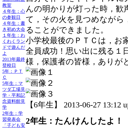
教室
んの明かりが灯った時，歓
４年生：心
の参観日
て，その火を見つめながら
４年生：書
ることができました。
き初め大会
１年生：わ
小学校最後のＰＴＣは，お
くわくラン
ドで遊んだ
全員成功！思い出に残る１
よ
2013年最終
様，保護者の皆様，ありが
登校日
5年：ＰＴ
Ｃ
5年生：マ
ツダ工場見
学・平和記
念資料館見
【6年生】 2013-06-27 13:12 u
学
2年生：学
2年生：たんけんしたよ！
習発表会
「子ども安