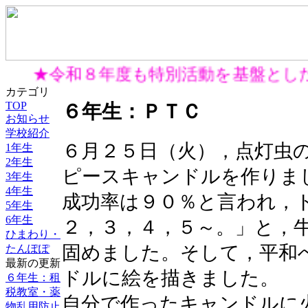
★令和８年度も特別活動を基盤とした
カテゴリ
TOP
６年生：ＰＴＣ
お知らせ
学校紹介
６月２５日（火），点灯虫
1年生
2年生
ピースキャンドルを作りま
3年生
4年生
成功率は９０％と言われ，
5年生
6年生
２，３，４，５～。」と，
ひまわり・
固めました。そして，平和
たんぽぽ
最新の更新
ドルに絵を描きました。
６年生：租
税教室・薬
自分で作ったキャンドルに
物乱用防止