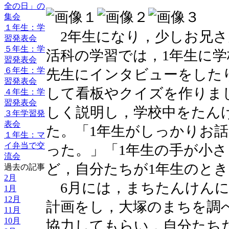
全の日」の
集会
１年生：学
2年生になり，少しお兄さ
習発表会
５年生：学
活科の学習では，1年生に
習発表会
６年生：学
先生にインタビューをした
習発表会
して看板やクイズを作りま
４年生：学
習発表会
しく説明し，学校中をたん
３年学習発
表会
た。「1年生がしっかりお
１年生：マ
イ弁当で交
った。」「1年生の手が小
流会
ど，自分たちが1年生のと
過去の記事
2月
6月には，まちたんけんに
1月
12月
計画をし，大塚のまちを調
11月
10月
協力してもらい，自分たち