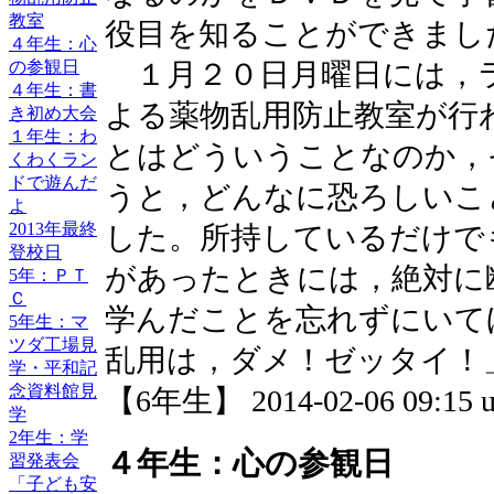
教室
役目を知ることができまし
４年生：心
の参観日
１月２０日月曜日には，
４年生：書
よる薬物乱用防止教室が行
き初め大会
１年生：わ
とはどういうことなのか，
くわくラン
ドで遊んだ
うと，どんなに恐ろしいこ
よ
2013年最終
した。所持しているだけで
登校日
があったときには，絶対に
5年：ＰＴ
Ｃ
学んだことを忘れずにいて
5年生：マ
ツダ工場見
乱用は，ダメ！ゼッタイ！
学・平和記
念資料館見
【6年生】 2014-02-06 09:15 u
学
2年生：学
４年生：心の参観日
習発表会
「子ども安