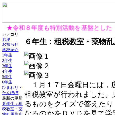
★令和８年度も特別活動を基盤とした
カテゴリ
TOP
６年生：租税教室・薬物乱
お知らせ
学校紹介
1年生
2年生
3年生
4年生
5年生
6年生
１月１７日金曜日には，
ひまわり・
租税教室が行われました。
たんぽぽ
最新の更新
るものをクイズで答えたり
６年生：租
税教室・薬
なるのかをＤＶＤを見て学
物乱用防止