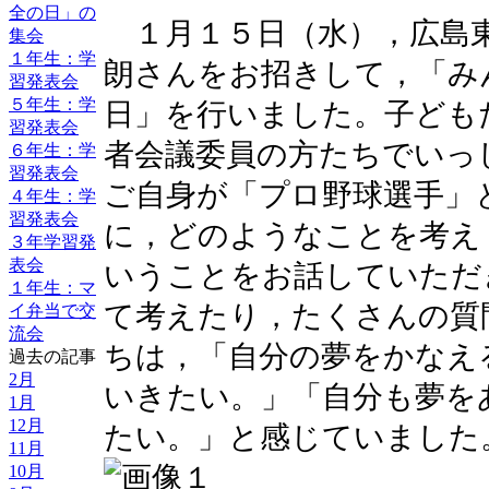
全の日」の
１月１５日（水），広島
集会
１年生：学
朗さんをお招きして，「み
習発表会
５年生：学
日」を行いました。子ども
習発表会
者会議委員の方たちでいっ
６年生：学
習発表会
ご自身が「プロ野球選手」
４年生：学
習発表会
に，どのようなことを考え
３年学習発
表会
いうことをお話していただ
１年生：マ
て考えたり，たくさんの質
イ弁当で交
流会
ちは，「自分の夢をかなえ
過去の記事
2月
いきたい。」「自分も夢を
1月
12月
たい。」と感じていました
11月
10月