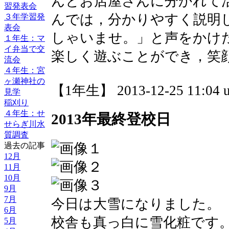
んとお店屋さんに分かれて
習発表会
んでは，分かりやすく説明
３年学習発
表会
しゃいませ。」と声をかけ
１年生：マ
イ弁当で交
楽しく遊ぶことができ，笑
流会
４年生：宮
ヶ瀬神社の
【1年生】 2013-12-25 11:04 u
見学
稲刈り
４年生：せ
2013年最終登校日
せらぎ川水
質調査
過去の記事
12月
11月
10月
9月
7月
今日は大雪になりました。
6月
校舎も真っ白に雪化粧です
5月