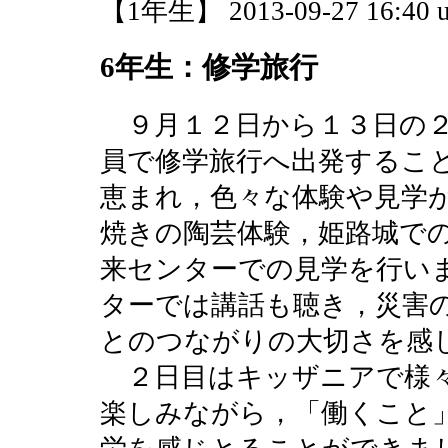
【1年生】 2013-09-27 16:40 u
6年生：修学旅行
９月１２日から１３日の２
員で修学旅行へ出発するこ
恵まれ，色々な体験や見学
焼きの陶芸体験，姫路城で
来センターでの見学を行い
ターでは講話も聴き，災害
とのつながりの大切さを感
２日目はキッザニアで様々
楽しみながら，「働くこと