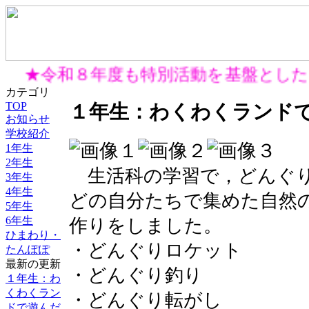
★令和８年度も特別活動を基盤とした
カテゴリ
TOP
１年生：わくわくランド
お知らせ
学校紹介
1年生
2年生
生活科の学習で，どんぐり
3年生
4年生
どの自分たちで集めた自然
5年生
6年生
作りをしました。
ひまわり・
・どんぐりロケット
たんぽぽ
最新の更新
・どんぐり釣り
１年生：わ
くわくラン
・どんぐり転がし
ドで遊んだ