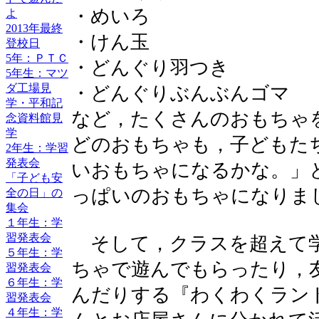
・めいろ
よ
2013年最終
・けん玉
登校日
5年：ＰＴＣ
・どんぐり羽つき
5年生：マツ
ダ工場見
・どんぐりぶんぶんゴマ
学・平和記
など，たくさんのおもちゃ
念資料館見
学
どのおもちゃも，子どもた
2年生：学習
発表会
いおもちゃになるかな。」
「子ども安
っぱいのおもちゃになりま
全の日」の
集会
１年生：学
習発表会
そして，クラスを超えて学
５年生：学
ちゃで遊んでもらったり，
習発表会
６年生：学
んだりする『わくわくラン
習発表会
４年生：学