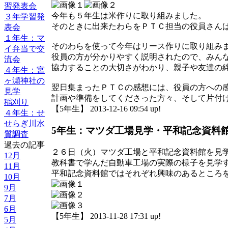
習発表会
今年も５年生は米作りに取り組みました。
３年学習発
そのときに出来たわらをＰＴＣ担当の役員さん
表会
１年生：マ
そのわらを使って今年はリース作りに取り組み
イ弁当で交
役員の方が分かりやすく説明されたので、みん
流会
協力することの大切さがわかり、親子や友達の
４年生：宮
ヶ瀬神社の
翌日集まったＰＴＣの感想には、役員の方への
見学
計画や準備をしてくださった方々、そして片付
稲刈り
【5年生】 2013-12-16 09:54 up!
４年生：せ
せらぎ川水
5年生：マツダ工場見学・平和記念資料
質調査
過去の記事
２６日（火）マツダ工場と平和記念資料館を見
12月
教科書で学んだ自動車工場の実際の様子を見学
11月
平和記念資料館ではそれぞれ興味のあるところ
10月
9月
7月
6月
【5年生】 2013-11-28 17:31 up!
5月