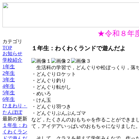
★令和８年度
カテゴリ
１年生：わくわくランドで遊んだよ
TOP
お知らせ
学校紹介
1年生
生活科の学習で，どんぐりや松ぼっくり，落ち
2年生
・どんぐりロケット
3年生
・どんぐり釣り
4年生
・どんぐり転がし
5年生
・めいろ
6年生
・けん玉
ひまわり・
・どんぐり羽つき
たんぽぽ
・どんぐりぶんぶんゴマ
最新の更新
など，たくさんのおもちゃを作ることができま
１年生：わ
て，アイデアいっぱいのおもちゃになりました
くわくラン
ドで遊んだ
そして，クラスを超えて学年みんなで，作った