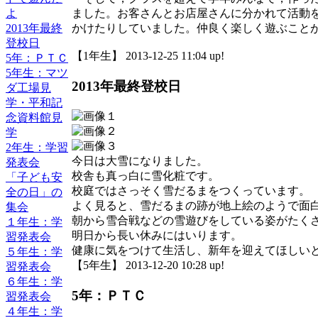
よ
ました。お客さんとお店屋さんに分かれて活動
2013年最終
かけたりしていました。仲良く楽しく遊ぶこと
登校日
【1年生】 2013-12-25 11:04 up!
5年：ＰＴＣ
5年生：マツ
2013年最終登校日
ダ工場見
学・平和記
念資料館見
学
2年生：学習
今日は大雪になりました。
発表会
校舎も真っ白に雪化粧です。
「子ども安
校庭ではさっそく雪だるまをつくっています。
全の日」の
よく見ると、雪だるまの跡が地上絵のようで面
集会
朝から雪合戦などの雪遊びをしている姿がたく
１年生：学
明日から長い休みにはいります。
習発表会
健康に気をつけて生活し、新年を迎えてほしい
５年生：学
【5年生】 2013-12-20 10:28 up!
習発表会
６年生：学
5年：ＰＴＣ
習発表会
４年生：学