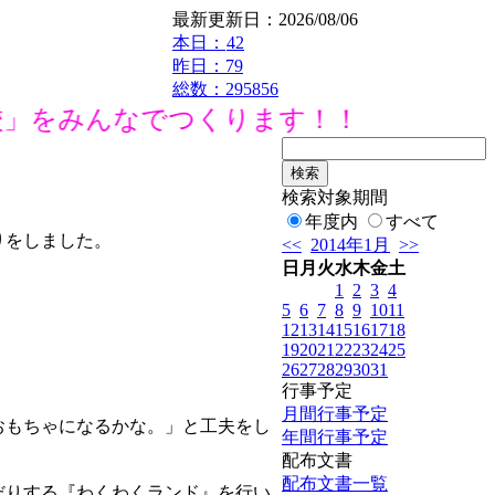
最新更新日：2026/08/06
本日：
42
昨日：79
総数：295856
」をみんなでつくります！！
検索対象期間
年度内
すべて
りをしました。
<<
2014年1月
>>
日
月
火
水
木
金
土
1
2
3
4
5
6
7
8
9
10
11
12
13
14
15
16
17
18
19
20
21
22
23
24
25
26
27
28
29
30
31
行事予定
月間行事予定
おもちゃになるかな。」と工夫をし
年間行事予定
配布文書
配布文書一覧
だりする『わくわくランド』を行い