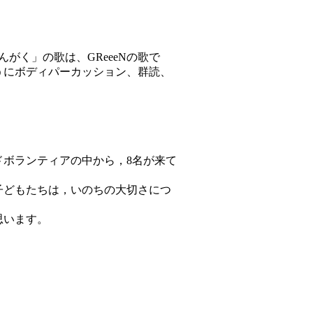
く」の歌は、GReeeNの歌で
うにボディパーカッション、群読、
ドボランティアの中から，8名が来て
子どもたちは，いのちの大切さにつ
思います。