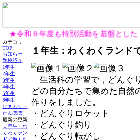
★令和８年度も特別活動を基盤とした
カテゴリ
TOP
１年生：わくわくランド
お知らせ
学校紹介
1年生
2年生
生活科の学習で，どんぐり
3年生
4年生
どの自分たちで集めた自然
5年生
6年生
作りをしました。
ひまわり・
・どんぐりロケット
たんぽぽ
最新の更新
・どんぐり釣り
１年生：わ
くわくラン
・どんぐり転がし
ドで遊んだ