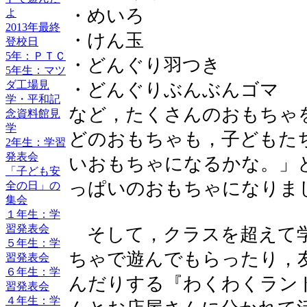
・めいろ
よ
2013年最終
・けん玉
登校日
5年：ＰＴＣ
・どんぐり羽つき
5年生：マツ
ダ工場見
・どんぐりぶんぶんゴマ
学・平和記
など，たくさんのおもちゃ
念資料館見
学
どのおもちゃも，子どもた
2年生：学習
発表会
いおもちゃになるかな。」
「子ども安
っぱいのおもちゃになりま
全の日」の
集会
１年生：学
習発表会
そして，クラスを超えて学
５年生：学
ちゃで遊んでもらったり，
習発表会
６年生：学
んだりする『わくわくラン
習発表会
４年生：学