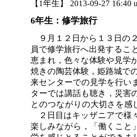
【1年生】 2013-09-27 16:40 u
6年生：修学旅行
９月１２日から１３日の２
員で修学旅行へ出発するこ
恵まれ，色々な体験や見学
焼きの陶芸体験，姫路城で
来センターでの見学を行い
ターでは講話も聴き，災害
とのつながりの大切さを感
２日目はキッザニアで様々
楽しみながら，「働くこと