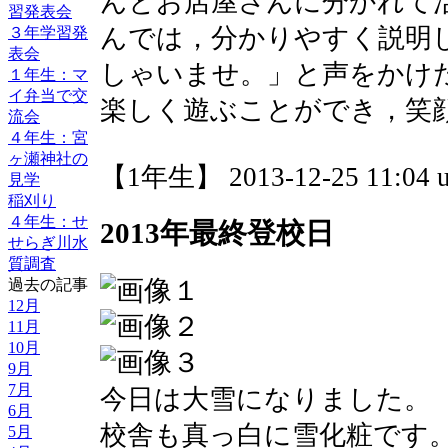
んとお店屋さんに分かれて
習発表会
んでは，分かりやすく説明
３年学習発
表会
しゃいませ。」と声をかけ
１年生：マ
イ弁当で交
楽しく遊ぶことができ，笑
流会
４年生：宮
ヶ瀬神社の
【1年生】 2013-12-25 11:04 u
見学
稲刈り
４年生：せ
2013年最終登校日
せらぎ川水
質調査
過去の記事
12月
11月
10月
9月
7月
今日は大雪になりました。
6月
校舎も真っ白に雪化粧です
5月