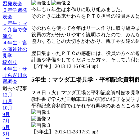
習発表会
今年も５年生は米作りに取り組みました。
３年学習発
そのときに出来たわらをＰＴＣ担当の役員さん
表会
１年生：マ
そのわらを使って今年はリース作りに取り組み
イ弁当で交
役員の方が分かりやすく説明されたので、みん
流会
協力することの大切さがわかり、親子や友達の
４年生：宮
ヶ瀬神社の
翌日集まったＰＴＣの感想には、役員の方への
見学
計画や準備をしてくださった方々、そして片付
稲刈り
【5年生】 2013-12-16 09:54 up!
４年生：せ
せらぎ川水
5年生：マツダ工場見学・平和記念資料
質調査
過去の記事
２６日（火）マツダ工場と平和記念資料館を見
12月
教科書で学んだ自動車工場の実際の様子を見学
11月
平和記念資料館ではそれぞれ興味のあるところ
10月
9月
7月
6月
【5年生】 2013-11-28 17:31 up!
5月