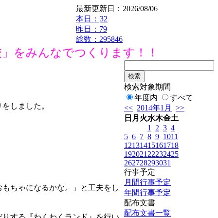
最新更新日：2026/08/06
本日：
32
昨日：79
総数：295846
」をみんなでつくります！！
検索対象期間
年度内
すべて
りをしました。
<<
2014年1月
>>
日
月
火
水
木
金
土
1
2
3
4
5
6
7
8
9
10
11
12
13
14
15
16
17
18
19
20
21
22
23
24
25
26
27
28
29
30
31
行事予定
月間行事予定
おもちゃになるかな。」と工夫をし
年間行事予定
配布文書
配布文書一覧
だりする『わくわくランド』を行い