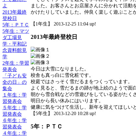
よ
ました。お客さんとお店屋さんに分かれて活動
2013年最終
かけたりしていました。仲良く楽しく遊ぶこと
登校日
【1年生】 2013-12-25 11:04 up!
5年：ＰＴＣ
5年生：マツ
2013年最終登校日
ダ工場見
学・平和記
念資料館見
学
2年生：学習
今日は大雪になりました。
発表会
校舎も真っ白に雪化粧です。
「子ども安
校庭ではさっそく雪だるまをつくっています。
全の日」の
よく見ると、雪だるまの跡が地上絵のようで面
集会
朝から雪合戦などの雪遊びをしている姿がたく
１年生：学
明日から長い休みにはいります。
習発表会
健康に気をつけて生活し、新年を迎えてほしい
５年生：学
【5年生】 2013-12-20 10:28 up!
習発表会
６年生：学
5年：ＰＴＣ
習発表会
４年生：学