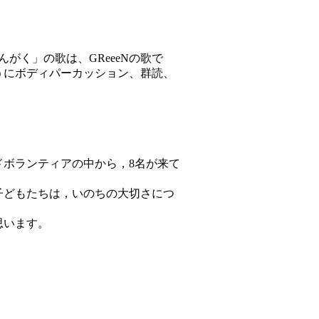
く」の歌は、GReeeNの歌で
うにボディパーカッション、群読、
ドボランティアの中から，8名が来て
子どもたちは，いのちの大切さにつ
思います。