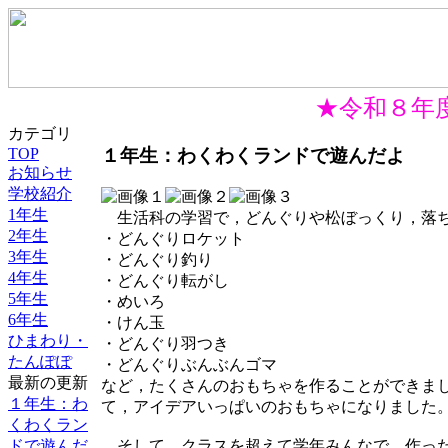
★令和８年度
カテゴリ
１年生：わくわくランドで遊んだよ
TOP
お知らせ
学校紹介
1年生
生活科の学習で，どんぐりや松ぼっくり，落ち
2年生
・どんぐりロケット
3年生
・どんぐり釣り
4年生
・どんぐり転がし
5年生
・めいろ
6年生
・けん玉
ひまわり・
・どんぐり羽つき
たんぽぽ
・どんぐりぶんぶんゴマ
最新の更新
など，たくさんのおもちゃを作ることができま
１年生：わ
て，アイデアいっぱいのおもちゃになりました
くわくラン
ドで遊んだ
そして，クラスを超えて学年みんなで，作った