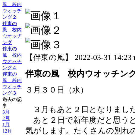
風 校内
ウオッチ
ング２
伴東の
風 校内
ウオッチ
ング
伴東の
風 校内
【伴東の風】 2022-03-31 14:23 
ウオッチ
ング４
伴東の風 校内ウオッチン
伴東の
風 校内
ウオッチ
３月３０日（水）
ング３
過去の記
事
３月もあと２日となりまし
3月
2月
あと２日で新年度だと思うと
1月
気がします。たくさんの別れ
12月