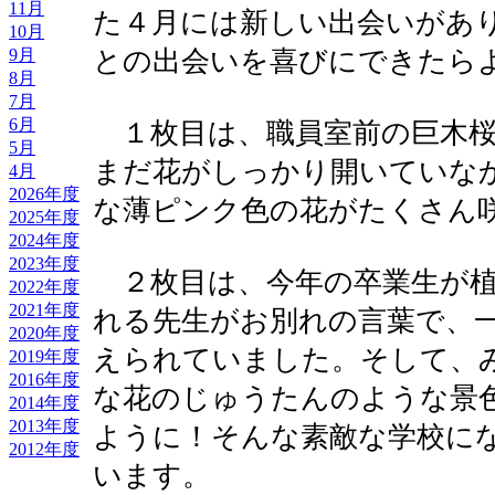
11月
た４月には新しい出会いがあ
10月
9月
との出会いを喜びにできたら
8月
7月
6月
１枚目は、職員室前の巨木桜
5月
まだ花がしっかり開いていな
4月
2026年度
な薄ピンク色の花がたくさん
2025年度
2024年度
2023年度
２枚目は、今年の卒業生が植
2022年度
2021年度
れる先生がお別れの言葉で、
2020年度
えられていました。そして、
2019年度
2016年度
な花のじゅうたんのような景
2014年度
2013年度
ように！そんな素敵な学校に
2012年度
います。