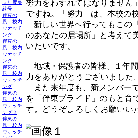
努力をわすれてはなりません
３年度最
終号
ですね。「努力」は、本校の
伴東の
風 校内
新しい世界へ行ってもこの「
ウオッチ
のあなたの居場所」と考えて
ング
伴東の
いたいです。
風 校内
ウオッチ
ング
地域・保護者の皆様、１年間
伴東の
風 校内
力をありがとうございました
ウオッチ
また来年度も、新メンバーで
ング
伴東の
を「伴東プライド」のもと育
風 校内
ウオッチ
す。どうぞよろしくお願いい
ング２
伴東の
風 校内
ウオッチ