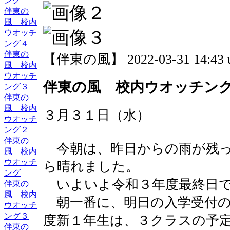
ング
伴東の
風 校内
ウオッチ
ング４
伴東の
【伴東の風】 2022-03-31 14:43 
風 校内
ウオッチ
伴東の風 校内ウオッチン
ング３
伴東の
風 校内
３月３１日（水）
ウオッチ
ング２
伴東の
今朝は、昨日からの雨が残っ
風 校内
ウオッチ
ら晴れました。
ング
いよいよ令和３年度最終日
伴東の
風 校内
朝一番に、明日の入学受付の
ウオッチ
ング３
度新１年生は、３クラスの予
伴東の