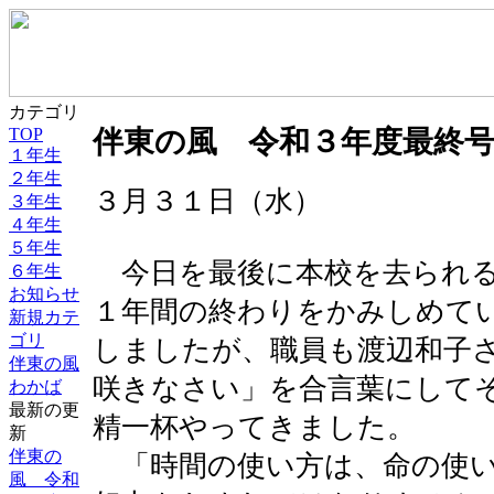
カテゴリ
伴東の風 令和３年度最終
TOP
１年生
２年生
３月３１日（水）
３年生
４年生
５年生
今日を最後に本校を去られる
６年生
お知らせ
１年間の終わりをかみしめて
新規カテ
ゴリ
しましたが、職員も渡辺和子
伴東の風
咲きなさい」を合言葉にして
わかば
最新の更
精一杯やってきました。
新
伴東の
「時間の使い方は、命の使い
風 令和