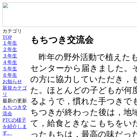
カテゴリ
TOP
もちつき交流会
１年生
２年生
昨年の野外活動で植えたも
３年生
４年生
センターから届きました。
５年生
６年生
の方に協力していただき，
お知らせ
新規カテゴ
た。ほとんどの子どもが何
リ
るようで，慣れた手つきで
最新の更新
もちつき交
ちつきが終わった後は，地
流会
PTCの様子
て，給食ときなこもちをい
を紹介しま
ったもちは，最高の味だっ
す。