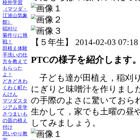
校外学習
（マツダ・
江波山気象
館）
稲刈り
菊作りに挑
【５年生】 2014-02-03 07:18 
戦！
田植え体験
手洗いの仕
PTCの様子を紹介します
方を教えて
もらった
よ！
子ども達が田植え，稲刈り
どきどきわ
にぎりと味噌汁を作りまし
くわく町た
んけん
の手際のよさに驚いておら
マツダスタ
ジアム見学
生かして，家でも土曜の昼
さつまいも
の苗の植え
してみましょう。
付け
思いやり教