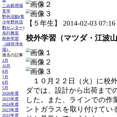
室
ごみ処理場
見学
野外活動(青
【５年生】 2014-02-03 07:16 
少年野外活
動センター)
歩行教室
校外学習（マツダ・江波
校外学習
（緑井浄水
場）
過去の記事
2月
10月
8月
7月
１０月２２日（火）に校外
6月
5月
ダでは、設計から出荷まで
2026年度
した。また、ラインでの作
2025年度
2024年度
ントガラスを取り付けてい
2023年度
2022年度