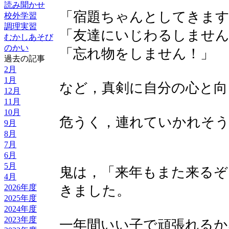
読み聞かせ
「宿題ちゃんとしてきます
校外学習
調理実習
「友達にいじわるしません
むかしあそび
のかい
「忘れ物をしません！」
過去の記事
2月
1月
など，真剣に自分の心と向
12月
11月
10月
危うく，連れていかれそ
9月
8月
7月
6月
5月
鬼は，「来年もまた来るぞ
4月
きました。
2026年度
2025年度
2024年度
2023年度
一年間いい子で頑張れるか