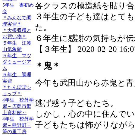
各クラスの模造紙を貼り合
5年生 書初め
会
３年生の子ども達はとても
＊みんなで調
理実習＊
た。
＊大根収穫と
６年生に感謝の気持ちが伝
お買い物＊
５年生 江波
【３年生】 2020-02-20 16:07
山気象館
５年生 マツ
ダミュージア
＊鬼＊
ム
５年生 調理
今年も武田山から赤鬼と青
実習
＊たんぽぽシ
ョップ＊
4年生 校外学
逃げ惑う子どもたち。
習～広島市郷
しかし，心の中に住んでい
土資料館～
4年生 校外学
子どもたちは怖がりなが
習～熊野町・
筆の里工房