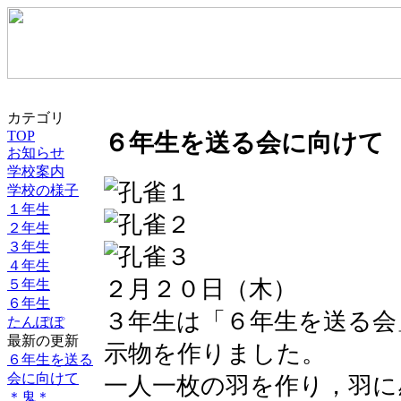
カテゴリ
TOP
６年生を送る会に向けて
お知らせ
学校案内
学校の様子
１年生
２年生
３年生
４年生
２月２０日（木）
５年生
６年生
３年生は「６年生を送る会
たんぽぽ
最新の更新
示物を作りました。
６年生を送る
会に向けて
一人一枚の羽を作り，羽に
＊鬼＊