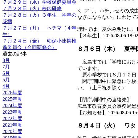
７月２９日（水）学校保健委員会
７月２８日（火）校内研修
3。アリ、ハチ、セミの成
７月２８日（火）３年生 学年の
なぎにならない」にわけて
花壇
７月２７日（月） ヘチマ（４年
理科では、夏休み明けに、
生）
【３年生】 2026-08-06 18:02
７月２４日（金） 幼保小連携推
進委員会（合同研修会）
８月６日（木） 夏季
過去の記事
8月
広島市では「学校における
7月
ています。
6月
原小学校では８月１２日
5月
閉庁期間中に緊急に学校へ
4月
い。（土日祝を除く）
2026年度
2025年度
【閉庁期間中の連絡先】
2024年度
広島市教育委員会事務局総
2023年度
【お知らせ】 2026-08-06 15:5
2022年度
2021年度
８月４日（火） ワタ
2020年度
2019年度