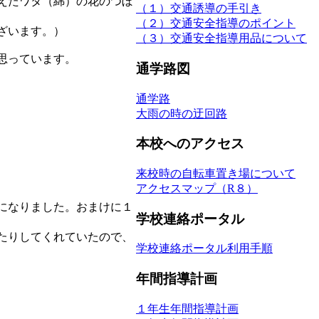
えたワタ（綿）の花のつぼ
（１）交通誘導の手引き
（２）交通安全指導のポイント
ざいます。）
（３）交通安全指導用品について
思っています。
通学路図
通学路
大雨の時の迂回路
本校へのアクセス
来校時の自転車置き場について
アクセスマップ（R８）
になりました。おまけに１
学校連絡ポータル
たりしてくれていたので、
学校連絡ポータル利用手順
年間指導計画
１年生年間指導計画