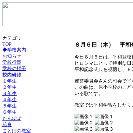
カテゴリ
８月６日（木） 平和
TOP
◆学校案内
お知らせ
今日８月６日は、平和登校
学校行事
ヒロシマにとって特別な日
学校の様子
平和記念式典を視聴し、８
校内研修
１年生
運営委員会さんの司会で平和集
２年生
この曲は、原小学校のこど
３年生
いる歌です。
４年生
教室では平和学習をしたり
５年生
６年生
たんぽぽ
給食
ことばの教室