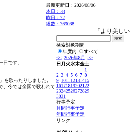
最新更新日：2026/08/06
本日：
33
昨日：72
総数：369088
「より美しいも
検索対象期間
年度内
すべて
<<
2026年8月
>>
一日です。
日
月
火
水
木
金
土
1
2
3
4
5
6
7
8
9
10
11
12
13
14
15
ce」を歌ったりしました。
16
17
18
19
20
21
22
で、今では全国で歌われて
23
24
25
26
27
28
29
30
31
行事予定
月間行事予定
年間行事予定
リンク