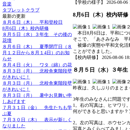
【学校の様子】 2026-08-06 18
音楽
タブレットクラブ
8月6日（木）校内研修
最新の更新
８月６日（木） 平和登校日
8月6日（木）校内研修
本日8月6日は、平和につ
８月５日（水）３年生 その後の
そこで、「あさみなみ 平
花壇
被爆の実態や平和文化活動
８月６日（木） 夏季閉庁日（８
ことができました。
月１２日から８月１4日）のお知
【校内研修】 2026-08-06 18:0
らせ
８月４日（火） ワタ（綿）の花
８月５日（水）３年生
８月３日（月） 北校舎東階段壁
がきれいに！
８月３日（月） 北校舎東階段壁
昨夜は、久しぶりのまとま
がきれいに！
８月３日（月） 暑中お見舞い申
3年生のみなさんに問題で
しあげます
1。右の写真は、ヒマワリ
７月３１日（金） 先生たちも学
何ができると思いますか？
ぶ夏
７月３０日（木） 表示が新しく
2。左の写真は、ホウセン
なりました
写真とみくらべてみましょ