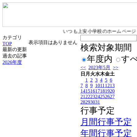
いつも上安小学校のホームページ
カテゴリ
表示項目はありません
TOP
検索対象期間
最新の更新
過去の記事
年度内
す
2026年度
<<
2023年5月
>>
日
月
火
水
木
金
土
1
2
3
4
5
6
7
8
9
10
11
12
13
14
15
16
17
18
19
20
21
22
23
24
25
26
27
28
29
30
31
行事予定
月間行事予定
年間行事予定