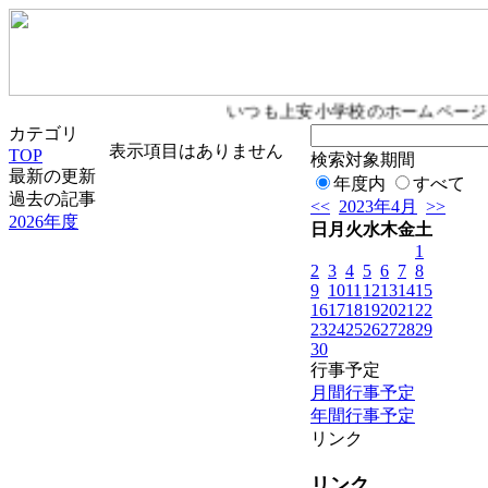
いつも上安小学校のホームページ
カテゴリ
表示項目はありません
TOP
検索対象期間
最新の更新
年度内
すべて
過去の記事
<<
2023年4月
>>
2026年度
日
月
火
水
木
金
土
1
2
3
4
5
6
7
8
9
10
11
12
13
14
15
16
17
18
19
20
21
22
23
24
25
26
27
28
29
30
行事予定
月間行事予定
年間行事予定
リンク
リンク