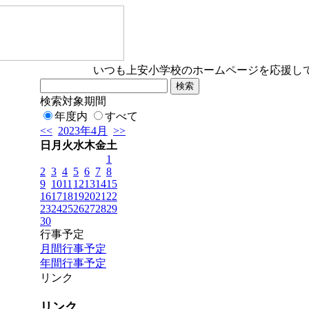
いつも上安小学校のホームページを応援して
検索対象期間
年度内
すべて
<<
2023年4月
>>
日
月
火
水
木
金
土
1
2
3
4
5
6
7
8
9
10
11
12
13
14
15
16
17
18
19
20
21
22
23
24
25
26
27
28
29
30
行事予定
月間行事予定
年間行事予定
リンク
リンク