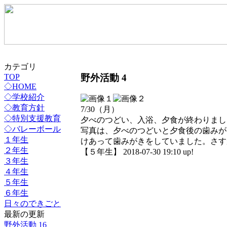
カテゴリ
野外活動 4
TOP
◇HOME
◇学校紹介
◇教育方針
7/30（月）
◇特別支援教育
夕べのつどい、入浴、夕食が終わりまし
◇バレーボール
写真は、夕べのつどいと夕食後の歯みが
１年生
けあって歯みがきをしていました。さす
２年生
【５年生】 2018-07-30 19:10 up!
３年生
４年生
５年生
６年生
日々のできごと
最新の更新
野外活動 16