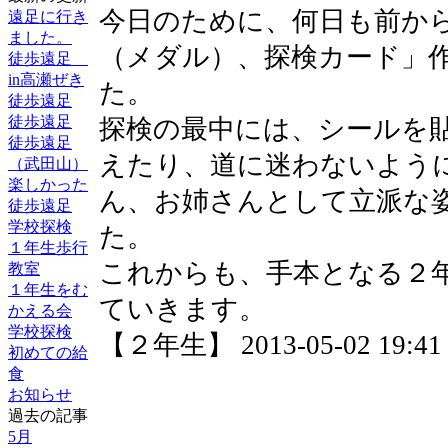
今日のために、何日も前か
遠足に行き
ました。
（メダル）、探検カード」
徒歩遠足
in高瀬ぜき
た。
徒歩遠足
徒歩遠足
探検の最中には、シールを
徒歩遠足
えたり、道に迷わないよう
（武田山）
楽しかった
ん、お姉さんとして立派な
徒歩遠足
学校探検
た。
１年生歩行
これからも、手本となる２
教室
１年生をむ
ていきます。
かえる会
学校探検
【２年生】 2013-05-02 19:41 
初めての給
食
お知らせ
過去の記事
5月