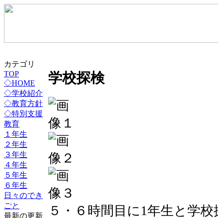
カテゴリ
TOP
学校探検
◇HOME
◇学校紹介
◇教育方針
◇特別支援
教育
１年生
２年生
３年生
４年生
５年生
６年生
日々のでき
ごと
５・６時間目に1年生と学校
最新の更新