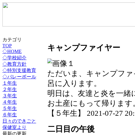
カテゴリ
キャンプファイヤー
TOP
◇HOME
◇学校紹介
◇教育方針
◇特別支援教育
ただいま、キャンプファ
◇バレーボール
呂に入ります。
１年生
２年生
明日は、友達と炎を一緒
３年生
お土産にもって帰ります
４年生
５年生
【５年生】 2021-07-27 20:3
６年生
日々のできごと
二日目の午後
保健室より
最新の更新