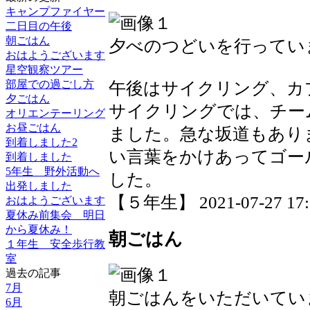
キャンプファイヤー
二日目の午後
朝ごはん
夕べのつどいを行ってい
おはようございます
星空観察ツアー
部屋での過ごし方
午後はサイクリング、カ
夕ごはん
サイクリングでは、チー
オリエンテーリング
お昼ごはん
ました。急な坂道もあり
到着しました2
い言葉をかけあってゴー
到着しました
5年生 野外活動へ
した。
出発しました
【５年生】 2021-07-27 17:1
おはようございます
夏休み前集会 明日
から夏休み！
朝ごはん
１年生 安全歩行教
室
過去の記事
7月
朝ごはんをいただいてい
6月