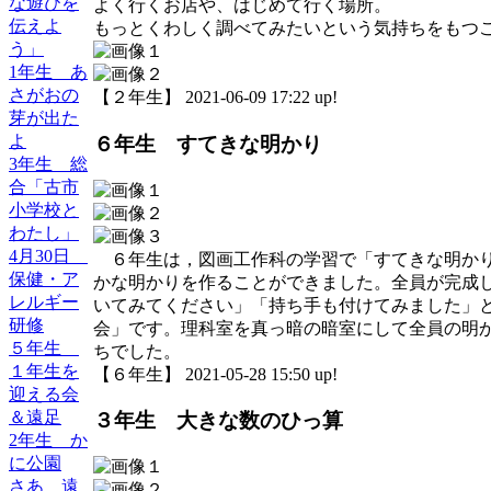
な遊びを
よく行くお店や、はじめて行く場所。
伝えよ
もっとくわしく調べてみたいという気持ちをもつ
う」
1年生 あ
さがおの
【２年生】 2021-06-09 17:22 up!
芽が出た
よ
６年生 すてきな明かり
3年生 総
合「古市
小学校と
わたし」
4月30日
６年生は，図画工作科の学習で「すてきな明かり
保健・ア
かな明かりを作ることができました。全員が完成
レルギー
いてみてください」「持ち手も付けてみました」
研修
会」です。理科室を真っ暗の暗室にして全員の明
５年生
ちでした。
１年生を
【６年生】 2021-05-28 15:50 up!
迎える会
＆遠足
３年生 大きな数のひっ算
2年生 か
に公園
さあ 遠