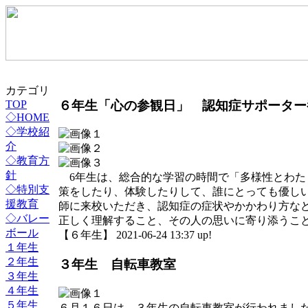
カテゴリ
６年生「心の参観日」 認知症サポーター
TOP
◇HOME
◇学校紹
介
◇教育方
針
6年生は、総合的な学習の時間で「多様性とわた
◇特別支
策をしたり、体験したりして、誰にとっても優しい
援教育
師に来校いただき、認知症の症状やかかわり方な
◇バレー
正しく理解すること、その人の思いに寄り添うこ
ボール
【６年生】 2021-06-24 13:37 up!
１年生
２年生
３年生 自転車教室
３年生
４年生
５年生
６月１６日は，３年生の自転車教室が行われまし