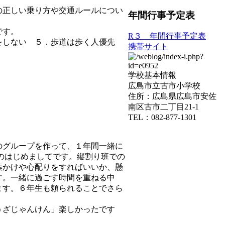
の正しい乗り方や交通ルールについ
年間行事予定表
です。
R３ 年間行事予定表
走をしない ５．歩道は歩く人優先
携帯サイト
学校基本情報
広島市立古市小学校
住所：広島県広島市安佐
南区古市二丁目21-1
TEL：082-877-1301
のグループを作って、１年間一緒に
のはじめましてです。縦割り班での
葉かけや心配りをすればいいか、懸
す。一緒に過ごす時間を重ねる中
ます。６年生も頼られることでさら
うざじゃんけん」楽しかったです