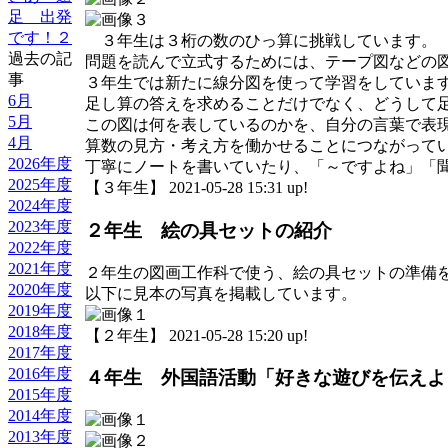
足 出発
です！２
３年生は３桁の数のひっ算に挑戦しています。
過去の記
問題を読んで立式するためには、テープ図などの
事
３年生では新たに線分図を使って学習をしていま
6月
足し算の答えを求めることだけでなく、どうして
5月
この図は何を表しているのかを、自分の言葉で表
4月
算数の見方・考え方を働かせることにつながって
2026年度
丁寧にノートを書いていたり、「～ですよね」「
2025年度
【３年生】 2021-05-28 15:31 up!
2024年度
2023年度
２年生 絵の具セットの紹介
2022年度
2021年度
２年生の図画工作科で使う、絵の具セットの準備
2020年度
以下に見本の写真を掲載しています。
2019年度
2018年度
【２年生】 2021-05-28 15:20 up!
2017年度
2016年度
４年生 外国語活動「好きな遊びを伝えよ
2015年度
2014年度
2013年度