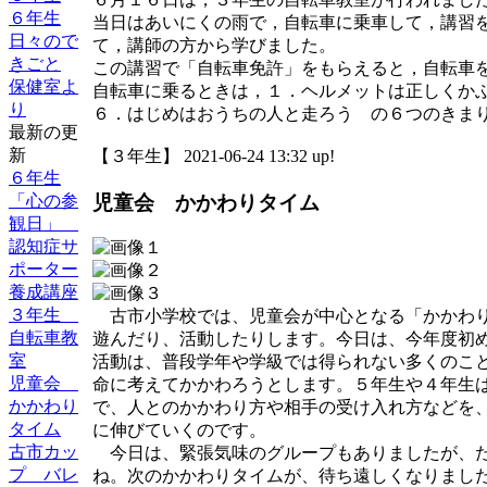
６年生
当日はあいにくの雨で，自転車に乗車して，講習
日々ので
て，講師の方から学びました。
きごと
この講習で「自転車免許」をもらえると，自転車
保健室よ
自転車に乗るときは，１．ヘルメットは正しくか
り
６．はじめはおうちの人と走ろう の６つのきま
最新の更
新
【３年生】 2021-06-24 13:32 up!
６年生
児童会 かかわりタイム
「心の参
観日」
認知症サ
ポーター
養成講座
３年生
古市小学校では、児童会が中心となる「かかわり
自転車教
遊んだり、活動したりします。今日は、今年度初
室
活動は、普段学年や学級では得られない多くのこ
児童会
命に考えてかかわろうとします。５年生や４年生
かかわり
で、人とのかかわり方や相手の受け入れ方などを
タイム
に伸びていくのです。
古市カッ
今日は、緊張気味のグループもありましたが、た
プ バレ
ね。次のかかわりタイムが、待ち遠しくなりまし