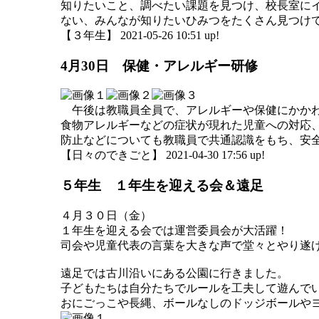
知りたいこと、調べたい課題を見つけ、校長室に
ない、みんなが知りたいひみつをたくさん見つけ
【３年生】 2021-05-26 10:51 up!
4月30日 保健・アレルギー研修
午後は教職員全員で、アレルギーや保健にかかわ
食物アレルギーなどの症状が現れた児童への対応
防止などについても教職員で共通認識をもち、安
【日々のできごと】 2021-04-30 17:56 up!
５年生 １年生を迎える会＆遠足
４月３０日（金）
１年生を迎える会では運営委員会が大活躍！
司会や児童代表の言葉を大きな声で堂々とやり遂
遠足では古川沿いにある公園に行きました。
子どもたちは自分たちでルールを工夫して遊んで
おにごっこや長縄、ボールなしのドッジボールや