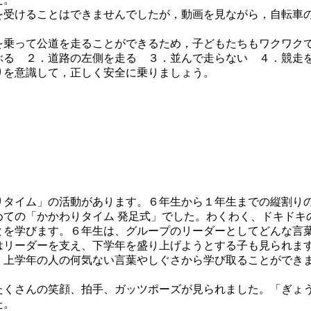
を受けることはできませんでしたが，動画を見ながら，自転車
を乗って公道を走ることができるため，子どもたちもワクワク
ぶる ２．道路の左側を走る ３．並んで走らない ４．競
りを意識して，正しく安全に乗りましょう。
タイム」の活動があります。６年生から１年生までの縦割り
めての「かかわりタイム 発足式」でした。わくわく、ドキドキ
とを学びます。６年生は、グループのリーダーとしてどんな言
はリーダーを支え、下学年を盛り上げようとする子も見られま
、上学年の人の何気ない言葉やしぐさから学び取ることができ
くさんの笑顔、拍手、ガッツポーズが見られました。「ぎょ
た。