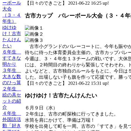
ーボール
【日々のできごと】 2021-06-22 16:25 up!
大会
（３・４
古市カップ バレーボール大会（３・４年
年生）
ゆけゆ
け！古市
たんけん
たい
古市小グランドのバレーコートに、今年も賑やか
６年生
待ちに待った体育委員会主催の、古市カップバレ
すてきな
今週は、３・４年生１３チームの戦いです。大休
明かり
には、２時間目の終わりから緊張してそわそわ、
３年生
よいなどと、古市独自のルールをもとに、今日は
大きな数
した。出場しない子も旗を作って応援です。勝っ
のひっ算
【日々のできごと】 2021-06-22 15:31 up!
２年生
絵の具セ
ゆけゆけ！古市たんけんたい
ットの紹
介
６月９日（水）
４年生
２年生は、古市の町探検に行ってきました。
外国語活
水筒を肩にかけて、準備は万端！
動「好き
学校を出発して町を一周。古市の「すてき」を見