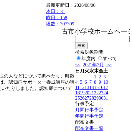
最新更新日：2026/08/06
本日：
81
昨日：158
総数：307309
古市小学校ホームページへ
検索対象期間
年度内
すべて
<<
2021年7月
>>
日
月
火
水
木
金
土
症の人などについて調べたり、町散
1
2
3
4
5
6
7
8
9
10
日は、認知症サポーター養成講座の講
11
12
13
14
15
16
17
だいたりしました。認知症について
18
19
20
21
22
23
24
25
26
27
28
29
30
31
行事予定
月間行事予定
年間行事予定
配布文書
配布文書一覧