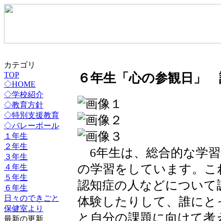
カテゴリ
６年生「心の参観日」 
TOP
◇HOME
◇学校紹介
◇教育方針
◇特別支援教育
◇バレーボール
１年生
２年生
6年生は、総合的な学習
３年生
の学習をしています。こ
４年生
５年生
認知症の人などについて
６年生
日々のできごと
体験したりして、誰にと
保健室より
と自分の課題に向けて考え
最新の更新