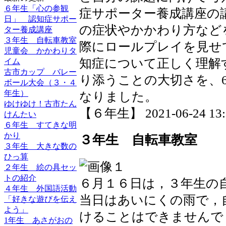
６年生「心の参観
症サポーター養成講座の
日」 認知症サポー
の症状やかかわり方など
ター養成講座
３年生 自転車教室
際にロールプレイを見せ
児童会 かかわりタ
知症について正しく理解
イム
古市カップ バレー
り添うことの大切さを、
ボール大会（３・４
年生）
なりました。
ゆけゆけ！古市たん
【６年生】 2021-06-24 13:3
けんたい
６年生 すてきな明
かり
３年生 自転車教室
３年生 大きな数の
ひっ算
２年生 絵の具セッ
トの紹介
６月１６日は，３年生の
４年生 外国語活動
当日はあいにくの雨で，
「好きな遊びを伝え
よう」
けることはできませんで
1年生 あさがおの