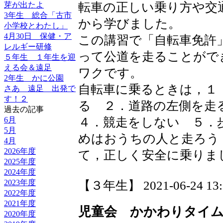
転車の正しい乗り方や交
芽が出たよ
3年生 総合「古市
から学びました。
小学校とわたし」
4月30日 保健・ア
この講習で「自転車免許
レルギー研修
って公道を走ることがで
５年生 １年生を迎
える会＆遠足
ワクです。
2年生 かに公園
自転車に乗るときは，１
さあ 遠足 出発で
す！２
る ２．道路の左側を
過去の記事
４．競走をしない ５．
6月
5月
めはおうちの人と走ろう
4月
2026年度
て，正しく安全に乗りま
2025年度
2024年度
2023年度
【３年生】 2021-06-24 13:3
2022年度
2021年度
児童会 かかわりタイ
2020年度