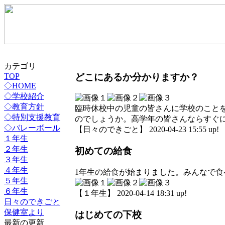
カテゴリ
どこにあるか分かりますか？
TOP
◇HOME
◇学校紹介
◇教育方針
臨時休校中の児童の皆さんに学校のこと
◇特別支援教育
のでしょうか。高学年の皆さんならすぐ
◇バレーボール
【日々のできごと】 2020-04-23 15:55 up!
１年生
２年生
初めての給食
３年生
４年生
1年生の給食が始まりました。みんなで
５年生
６年生
【１年生】 2020-04-14 18:31 up!
日々のできごと
保健室より
はじめての下校
最新の更新