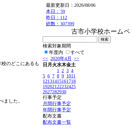
最新更新日：2026/08/06
本日：
59
昨日：112
総数：307399
古市小学校ホームペ
検索対象期間
年度内
すべて
<<
2020年4月
>>
学校のどこにあるも
日
月
火
水
木
金
土
1
2
3
4
5
6
7
8
9
10
11
12
13
14
15
16
17
18
19
20
21
22
23
24
25
26
27
28
29
30
行事予定
べました。
月間行事予定
年間行事予定
配布文書
配布文書一覧