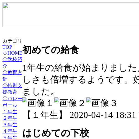
カテゴリ
TOP
初めての給食
◇HOME
◇学校紹
1年生の給食が始まりまし
介
◇教育方
しさも倍増するようです。
針
◇特別支
ました。
援教育
◇バレー
ボール
１年生
【１年生】 2020-04-14 18:31 
２年生
３年生
はじめての下校
４年生
５年生