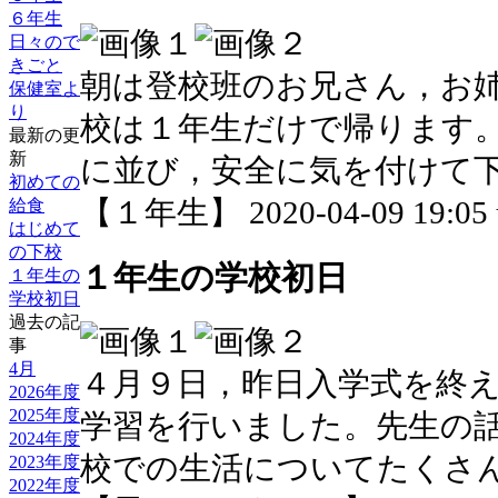
６年生
日々ので
きごと
朝は登校班のお兄さん，お
保健室よ
り
校は１年生だけで帰ります
最新の更
新
に並び，安全に気を付けて
初めての
【１年生】 2020-04-09 19:05 
給食
はじめて
の下校
１年生の学校初日
１年生の
学校初日
過去の記
事
4月
４月９日，昨日入学式を終
2026年度
2025年度
学習を行いました。先生の
2024年度
校での生活についてたくさ
2023年度
2022年度