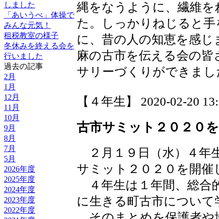
縄をなうように、繊維を
しました
「あいうべ」体操で
た。しっかりねじると手
みんな元気！
租税教室の様子
に、昔の人の知恵を感じ
冬休みを終える会を
麻の古市を伝える会の皆
行いました
過去の記事
サリーづくりができまし
2月
1月
12月
【４年生】 2020-02-20 13:0
11月
10月
古市サミット２０２０
9月
8月
7月
２月１９日（水）４年生
5月
サミット２０２０を開催
2026年度
2025年度
４年生は１年間、総合的
2024年度
に生きる町古市について
2023年度
2022年度
そのまとめを保護者や