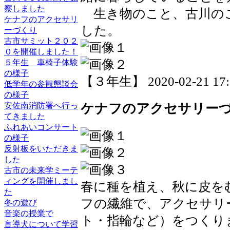
察しました
生き物のこと、古川の
ケナフのアクセサリ
した。
ーづくり
古市サミット２０２
０を開催しました！
５年生 車椅子体験
の様子
【３年生】 2020-02-21 17:2
低学年の参観懇談会
の様子
ケナフのアクセサリー
安佐南消防署へ行っ
てきました
ふれあいコンサート
の様子
反射板をいただきま
した
古市の未来学ミーテ
ィングを開催しまし
春に種を植え、秋に皮を
た
フの繊維で、アクセサリ
冬の遊び
音楽の授業で
ト・指輪など）をつくり
盲導犬について学習