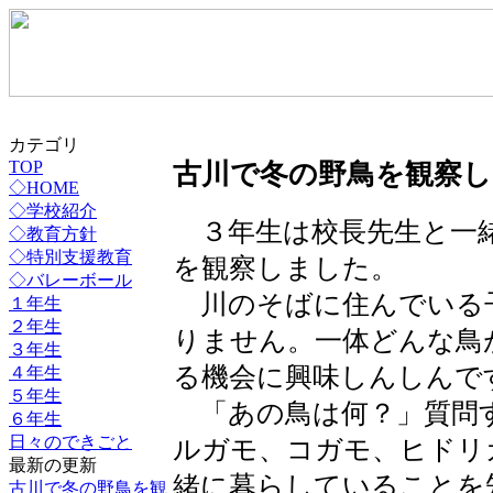
カテゴリ
古川で冬の野鳥を観察
TOP
◇HOME
◇学校紹介
３年生は校長先生と一緒
◇教育方針
◇特別支援教育
を観察しました。
◇バレーボール
川のそばに住んでいる
１年生
２年生
りません。一体どんな鳥
３年生
る機会に興味しんしんで
４年生
５年生
「あの鳥は何？」質問
６年生
日々のできごと
ルガモ、コガモ、ヒドリ
最新の更新
緒に暮らしていることを
古川で冬の野鳥を観