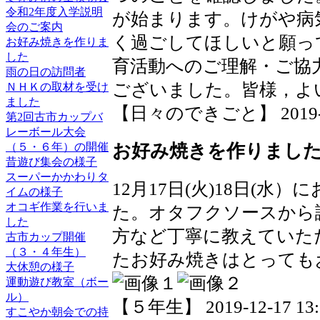
令和2年度入学説明
が始まります。けがや病
会のご案内
く過ごしてほしいと願っ
お好み焼きを作りま
した
育活動へのご理解・ご協
雨の日の訪問者
ございました。皆様，よ
ＮＨＫの取材を受け
ました
【日々のできごと】 2019-12-
第2回古市カップバ
レーボール大会
お好み焼きを作りまし
（５・６年）の開催
昔遊び集会の様子
スーパーかかわりタ
12月17日(火)18日(
イムの様子
オコギ作業を行いま
た。オタフクソースから
した
方など丁寧に教えていた
古市カップ開催
（３・４年生）
たお好み焼きはとっても
大休憩の様子
運動遊び教室（ボー
ル）
【５年生】 2019-12-17 13:2
すこやか朝会での持