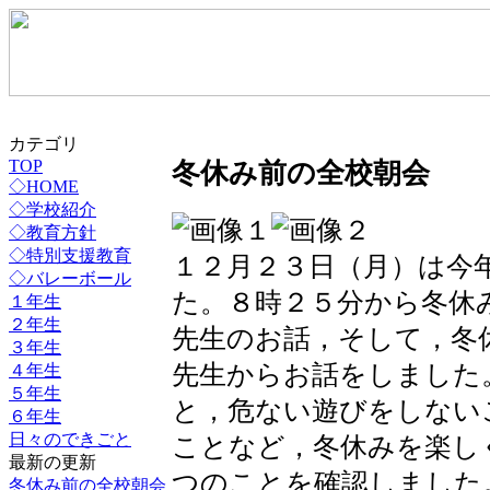
カテゴリ
冬休み前の全校朝会
TOP
◇HOME
◇学校紹介
◇教育方針
◇特別支援教育
１２月２３日（月）は今
◇バレーボール
た。８時２５分から冬休
１年生
２年生
先生のお話，そして，冬
３年生
先生からお話をしました
４年生
５年生
と，危ない遊びをしない
６年生
日々のできごと
ことなど，冬休みを楽し
最新の更新
つのことを確認しました
冬休み前の全校朝会