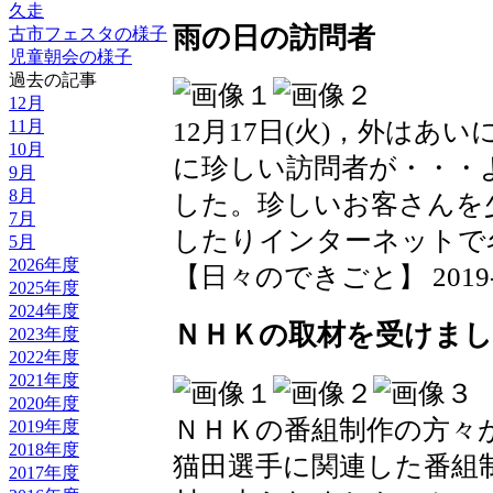
久走
雨の日の訪問者
古市フェスタの様子
児童朝会の様子
過去の記事
12月
11月
12月17日(火)，外は
10月
に珍しい訪問者が・・・
9月
8月
した。珍しいお客さんを
7月
したりインターネットで
5月
2026年度
【日々のできごと】 2019-12-
2025年度
2024年度
ＮＨＫの取材を受けま
2023年度
2022年度
2021年度
2020年度
ＮＨＫの番組制作の方々
2019年度
2018年度
猫田選手に関連した番組
2017年度