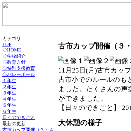
カテゴリ
TOP
古市カップ開催（３
◇HOME
◇学校紹介
◇教育方針
◇特別支援教育
11月25日(月)古市カ
◇バレーボール
古市小でのルールのも
１年生
２年生
ました。たくさんの声
３年生
ができました。
４年生
５年生
【日々のできごと】 2019-11
６年生
日々のできごと
大休憩の様子
最新の更新
古市カップ開催（３・４