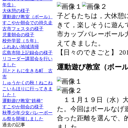
年生）
大休憩の様子
子どもたちは，大休憩
運動遊び教室（ボール）
すこやか朝会での持久走
きて，楽しそうに遊ん
古市フェスタの様子
市カップバレーボール
児童朝会の様子
校外学習（５年）
えてきました。
ふれあい地域清掃
【日々のできごと】 2019-11
広島市陸上記録会の様子
リコーダー講習会を行い
ました
運動遊び教室（ボー
川とともに生きる町 古
市
しゅうかくの秋！ねこね
こいもほりに行ってきま
した！
１１月１９日（水）大
運動遊び教室"鉄棒"
すこやか朝会の様子
た。今回はボールなげ
秋季少年少女バレーボー
合った距離を選んで、
ル祭を開催しました
過去の記事
ました。