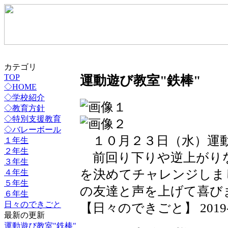
カテゴリ
運動遊び教室"鉄棒"
TOP
◇HOME
◇学校紹介
◇教育方針
◇特別支援教育
◇バレーボール
１０月２３日（水）運動
１年生
２年生
前回り下りや逆上がり
３年生
を決めてチャレンジしま
４年生
５年生
の友達と声を上げて喜び
６年生
日々のできごと
【日々のできごと】 2019-10-
最新の更新
運動遊び教室"鉄棒"