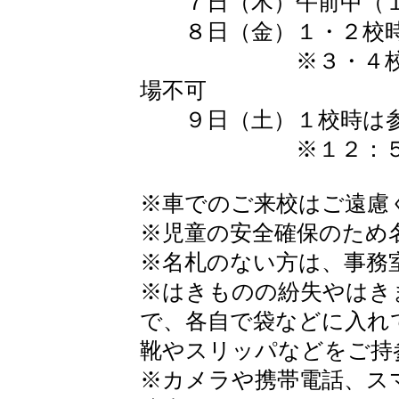
７日（木）午前中（１
８日（金）１・２校
※３・４校時は校
場不可
９日（土）１校時は参
※１２：５０よ
※車でのご来校はご遠慮
※児童の安全確保のため
※名札のない方は、事務
※はきものの紛失やはき
で、各自で袋などに入れ
靴やスリッパなどをご持
※カメラや携帯電話、ス