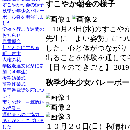
すこやか朝会の様子
すこやか朝会の様子
秋季少年少女バレー
ボール祭を開催しま
した
10月23日(水)のすこ
学校へ行こう週間の
お知らせ
先生に「よい姿勢」につ
児童朝会
した。心と体がつながり
川とともに生きる
町 古市
出ることを体験を通して
人権の花
【日々のできごと】 2019-10-
学区老連文化祭に参
加（４年生）
後期始業式
秋季少年少女バレーボー
前期終業式
留守番電話対応につ
いて
実りの秋 ～算数科
の授業～
運動会へのご協力
ありがとうございま
１０月２０日(日）秋晴
した