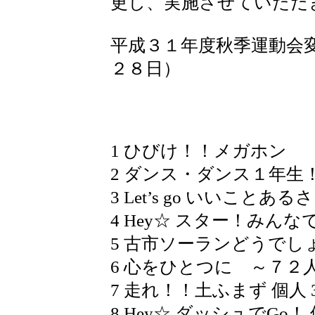
更し、実施させていただ
平成３１年度秋季運動会
２８日）
1 ひびけ！！メガホ
2 ダンス・ダンス１年生！
3 Let’s go いいことある
4 Hey☆ スター！みんな
5 古市ソーランどうでしょ
6 心をひとつに ～７２人
7 走れ！！土ふまず 個人 
8 Hey☆ ダッシュでGo！ 