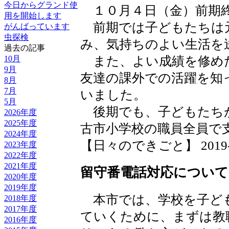
今日からグランド使
１０月４日（金）前期
用を開始します
前期では子どもたちは
がんばっています
虫探検
み、気持ちのよい生活を
過去の記事
10月
また、よい成績を修め
9月
友達の課外での活躍を知
8月
7月
いました。
5月
後期でも、子どもたち
2026年度
2025年度
古市小学校の職員全員で
2024年度
【日々のできごと】 2019-10-
2023年度
2022年度
2021年度
留守番電話対応について
2020年度
2019年度
本市では、学校を子ど
2018年度
2017年度
ていくために、まずは教
2016年度