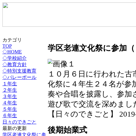
カテゴリ
学区老連文化祭に参加（
TOP
◇HOME
◇学校紹介
◇教育方針
◇特別支援教育
１０月６日に行われた古
◇バレーボール
化祭に４年生２４名が参
１年生
２年生
奏や合唱を披露し、参加
３年生
遊び歌で交流を深めまし
４年生
５年生
【日々のできごと】 2019-10-
６年生
日々のできごと
後期始業式
最新の更新
学区老連文化祭に参