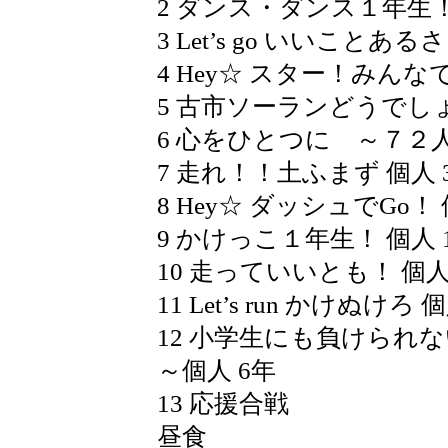
2 ダンス・ダンス１年生！
3 Let’s go いいことある
4 Hey☆ スター！みんな
5 古市ソーランどうでしょ
6 心をひとつに ～７２人
7 走れ！！土ふまず 個人 
8 Hey☆ ダッシュでGo！ 
9 かけっこ１年生！ 個人 
10 走っていいとも！ 個人
11 Let’s run かけぬけろ 
12 小学生にも負けられ
～個人 6年
13 応援合戦
昼食