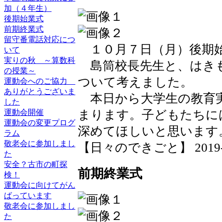
加（４年生）
後期始業式
前期終業式
留守番電話対応につ
１０月７日（月）後期
いて
実りの秋 ～算数科
島筒校長先生と、はき
の授業～
ついて考えました。
運動会へのご協力
ありがとうございま
本日から大学生の教育実
した
まります。子どもたちに
運動会開催
運動会の変更プログ
深めてほしいと思います
ラム
敬老会に参加しまし
【日々のできごと】 2019-10-
た
安全？古市の町探
前期終業式
検！
運動会に向けてがん
ばっています
敬老会に参加しまし
た