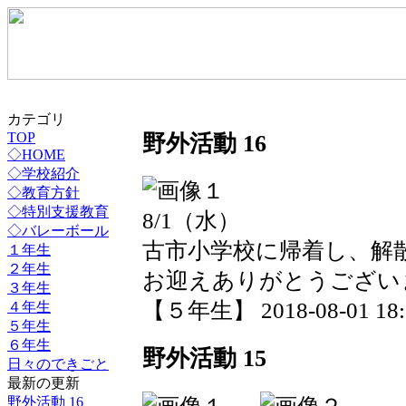
カテゴリ
野外活動 16
TOP
◇HOME
◇学校紹介
◇教育方針
◇特別支援教育
8/1（水）
◇バレーボール
古市小学校に帰着し、解
１年生
２年生
お迎えありがとうござい
３年生
【５年生】 2018-08-01 18:2
４年生
５年生
６年生
野外活動 15
日々のできごと
最新の更新
野外活動 16