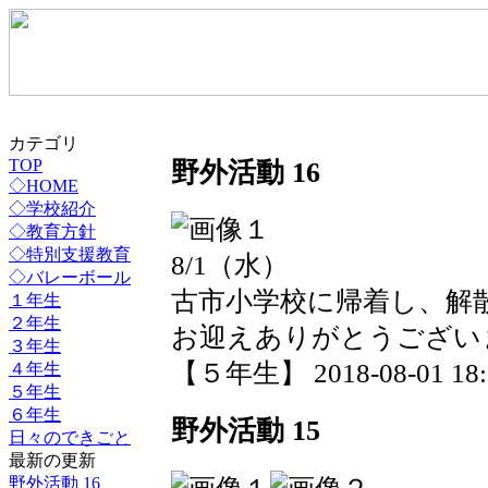
カテゴリ
野外活動 16
TOP
◇HOME
◇学校紹介
◇教育方針
◇特別支援教育
8/1（水）
◇バレーボール
古市小学校に帰着し、解
１年生
２年生
お迎えありがとうござい
３年生
【５年生】 2018-08-01 18:2
４年生
５年生
６年生
野外活動 15
日々のできごと
最新の更新
野外活動 16